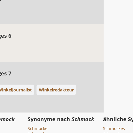
ges 6
ges 7
Winkeljournalist
Winkelredakteur
hmock
Synonyme nach
Schmock
ähnliche 
Schmocke
Schmockes