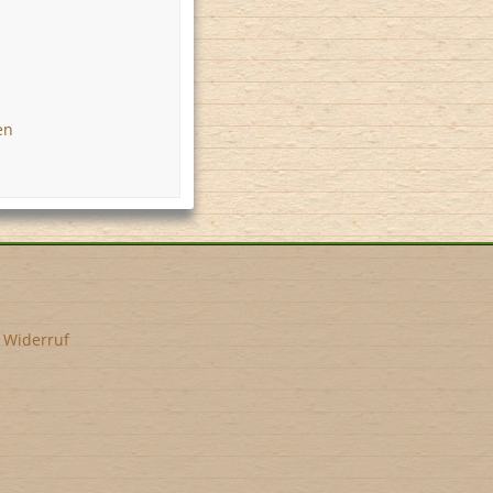
en
•
Widerruf