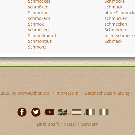
Schmockes
Schmocke
schmöken
schmuck
Schmöker
ohne Schmuck
schmökern
schmücken
Schmok
schmecken
schmollen
Schmecker
Schmollmund
nicht schmeck
Schmontius
Schmack
Schmonz
- 2026 by
wort-suchen.de
•
Impressum
•
Datenschutzerklärung
•
Datenschutzeinstellungen
Linktipps für Rätsel
|
Gendern
Facebook
Twitter
Youtube
Englische
Spanische
französiche
italienische