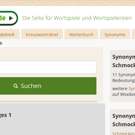
Die Seite für Wortspiele und Wortspielereien
rabble®
Kreuzworträtsel
Wörterbuch
Synonyme
k
Synonym
Schmoc
11 Synonym
Bedeutung
Suchen
weitere
Sy
auf Woxiko
ges 1
Synonym
Schmock
Schmockes