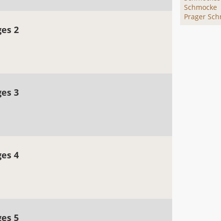
Schmocke
Prager Sc
ges 2
ges 3
ges 4
ges 5