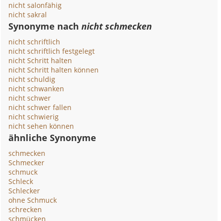
nicht salonfähig
nicht sakral
Synonyme nach
nicht schmecken
nicht schriftlich
nicht schriftlich festgelegt
nicht Schritt halten
nicht Schritt halten können
nicht schuldig
nicht schwanken
nicht schwer
nicht schwer fallen
nicht schwierig
nicht sehen können
ähnliche Synonyme
schmecken
Schmecker
schmuck
Schleck
Schlecker
ohne Schmuck
schrecken
schmücken