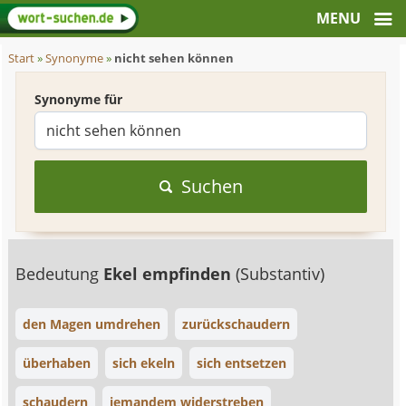
Start
»
Synonyme
»
nicht sehen können
Synonyme für
Suchen
Bedeutung
Ekel empfinden
(Substantiv)
den Magen umdrehen
zurückschaudern
überhaben
sich ekeln
sich entsetzen
schaudern
jemandem widerstreben