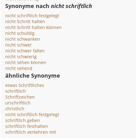
Synonyme nach
nicht schriftlich
nicht schriftlich festgelegt
nicht Schritt halten
nicht Schritt halten können
nicht schuldig
nicht schwanken
nicht schwer
nicht schwer fallen
nicht schwierig
nicht sehen können
nicht sehend
ähnliche Synonyme
etwas Schriftliches
schriftlich
Schriftzeichen
urschriftlich
christlich
nicht schriftlich festgelegt
schriftlich geben
schriftlich festhalten
schriftlich verkehren mit