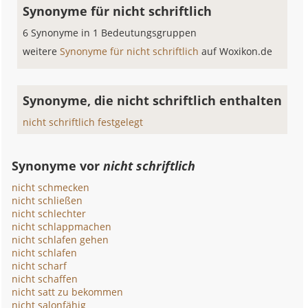
Synonyme für nicht schriftlich
6 Synonyme in 1 Bedeutungsgruppen
weitere
Synonyme für nicht schriftlich
auf Woxikon.de
Synonyme, die nicht schriftlich enthalten
nicht schriftlich festgelegt
Synonyme vor
nicht schriftlich
nicht schmecken
nicht schließen
nicht schlechter
nicht schlappmachen
nicht schlafen gehen
nicht schlafen
nicht scharf
nicht schaffen
nicht satt zu bekommen
nicht salonfähig