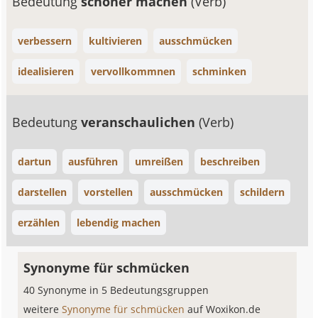
Bedeutung
schöner machen
(Verb)
verbessern
kultivieren
ausschmücken
idealisieren
vervollkommnen
schminken
Bedeutung
veranschaulichen
(Verb)
dartun
ausführen
umreißen
beschreiben
darstellen
vorstellen
ausschmücken
schildern
erzählen
lebendig machen
Synonyme für schmücken
40 Synonyme in 5 Bedeutungsgruppen
weitere
Synonyme für schmücken
auf Woxikon.de