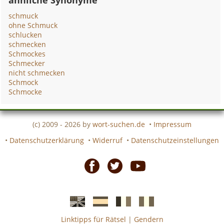
ähnliche Synonyme
schmuck
ohne Schmuck
schlucken
schmecken
Schmockes
Schmecker
nicht schmecken
Schmock
Schmocke
(c) 2009 - 2026 by
wort-suchen.de
•
Impressum
•
Datenschutzerklärung
•
Widerruf
•
Datenschutzeinstellungen
Facebook
Twitter
Youtube
Linktipps für Rätsel
|
Gendern
Englische
Spanische
französiche
italienische