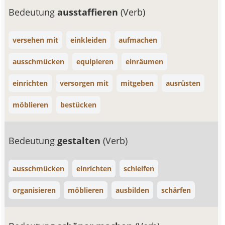
Bedeutung
ausstaffieren
(Verb)
versehen mit
einkleiden
aufmachen
ausschmücken
equipieren
einräumen
einrichten
versorgen mit
mitgeben
ausrüsten
möblieren
bestücken
Bedeutung
gestalten
(Verb)
ausschmücken
einrichten
schleifen
organisieren
möblieren
ausbilden
schärfen