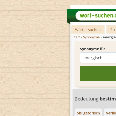
Wörter suchen
Sc
Start
»
Synonyme
»
energis
Synonyme für
Bedeutung
besti
obligatorisch
verbi