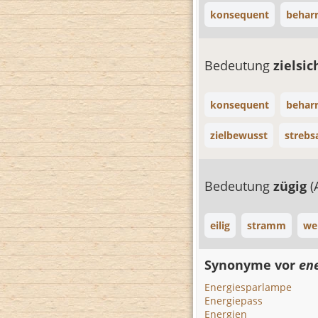
konsequent
beharr
Bedeutung
zielsi
konsequent
beharr
zielbewusst
streb
Bedeutung
zügig
(
eilig
stramm
we
Synonyme vor
en
Energiesparlampe
Energiepass
Energien