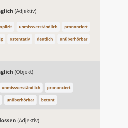
nglich
(Adjektiv)
xplizit
unmissverständlich
prononciert
ig
ostentativ
deutlich
unüberhörbar
nglich
(Objekt)
unmissverständlich
prononciert
unüberhörbar
betont
lossen
(Adjektiv)