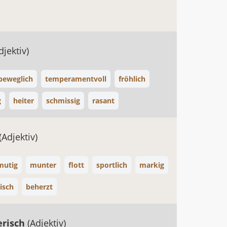
djektiv)
beweglich
temperamentvoll
fröhlich
g
heiter
schmissig
rasant
(Adjektiv)
mutig
munter
flott
sportlich
markig
isch
beherzt
erisch
(Adjektiv)