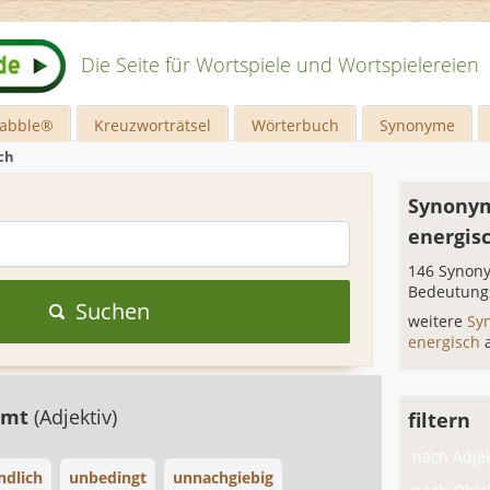
Die Seite für Wortspiele und Wortspielereien
rabble®
Kreuzworträtsel
Wörterbuch
Synonyme
ch
Synonym
energis
146 Synony
Bedeutung
Suchen
weitere
Sy
energisch
mmt
(Adjektiv)
filtern
nach Adjek
ndlich
unbedingt
unnachgiebig