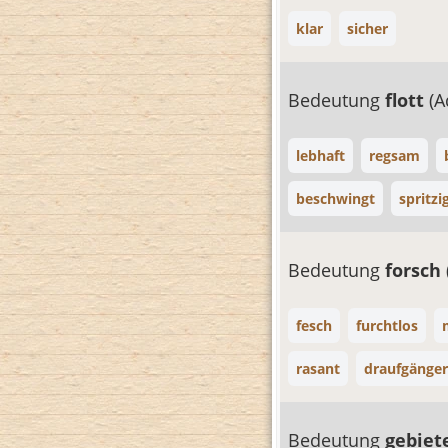
klar
sicher
Bedeutung
flott
(A
lebhaft
regsam
beschwingt
spritzi
Bedeutung
forsch
fesch
furchtlos
rasant
draufgänger
Bedeutung
gebiet