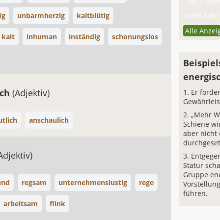
nach Objek
ig
unbarmherzig
kaltblütig
nach Subst
Alle Anzei
kalt
inhuman
inständig
schonungslos
Beispiel
energis
sch
(Adjektiv)
Er forde
Gewährleis
„Mehr W
tlich
anschaulich
Schiene wi
aber nicht
durchgeset
Adjektiv)
Entgegen
Statur scha
Gruppe ene
end
regsam
unternehmenslustig
rege
Vorstellun
führen.
arbeitsam
flink