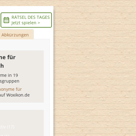
RÄTSEL DES TAGES
Jetzt spielen >
Abkürzungen
e für
ch
me in 19
sgruppen
nonyme für
auf Woxikon.de
tiv (17)