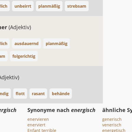
lich
unbeirrt
planmäßig
strebsam
cher
(Adjektiv)
lich
ausdauernd
planmäßig
sam
folgerichtig
Adjektiv)
ndig
flott
rasant
behände
ergisch
Synonyme nach
energisch
ähnliche 
enervieren
generisch
enerviert
venerisch
Enfant terrible
energetisch