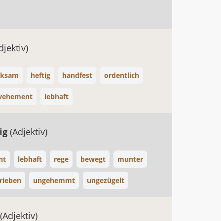
djektiv)
rksam
heftig
handfest
ordentlich
vehement
lebhaft
ig
(Adjektiv)
nt
lebhaft
rege
bewegt
munter
rieben
ungehemmt
ungezügelt
(Adjektiv)