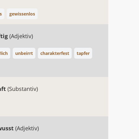
s
gewissenlos
ftig
(Adjektiv)
lich
unbeirrt
charakterfest
tapfer
nft
(Substantiv)
wusst
(Adjektiv)