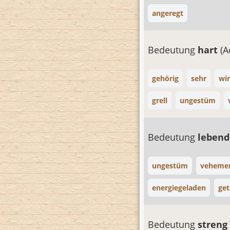
angeregt
Bedeutung
hart
(A
gehörig
sehr
wi
grell
ungestüm
Bedeutung
lebend
ungestüm
veheme
energiegeladen
get
Bedeutung
streng