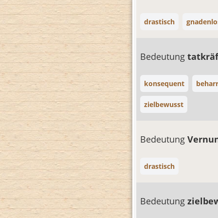
drastisch
gnadenlo
Bedeutung
tatkrä
konsequent
beharr
zielbewusst
Bedeutung
Vernu
drastisch
Bedeutung
zielbe