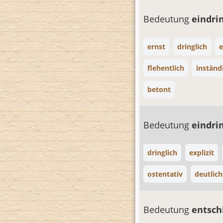
Bedeutung
eindri
ernst
dringlich
e
flehentlich
inständ
betont
Bedeutung
eindri
dringlich
explizit
ostentativ
deutlich
Bedeutung
entsch