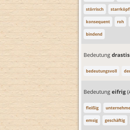
störrisch
starrköpf
konsequent
roh
bindend
Bedeutung
drasti
bedeutungsvoll
deu
Bedeutung
eifrig
(
fleißig
unternehm
emsig
geschäftig