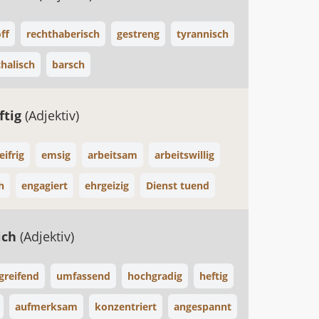
ff
rechthaberisch
gestreng
tyrannisch
chalisch
barsch
ftig
(Adjektiv)
eifrig
emsig
arbeitsam
arbeitswillig
h
engagiert
ehrgeizig
Dienst tuend
ich
(Adjektiv)
greifend
umfassend
hochgradig
heftig
aufmerksam
konzentriert
angespannt