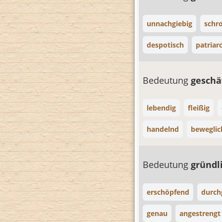
unnachgiebig
schro
despotisch
patriar
Bedeutung
geschä
lebendig
fleißig
handelnd
beweglic
Bedeutung
gründl
erschöpfend
durch
genau
angestrengt