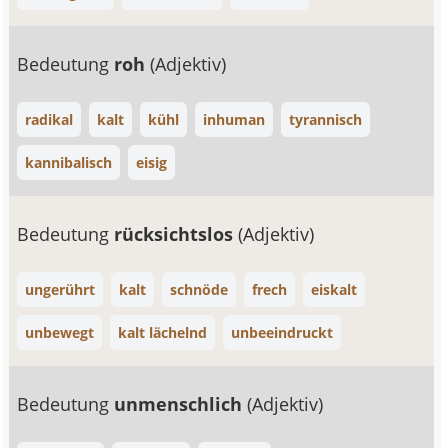
Bedeutung
roh
(Adjektiv)
radikal
kalt
kühl
inhuman
tyrannisch
kannibalisch
eisig
Bedeutung
rücksichtslos
(Adjektiv)
ungerührt
kalt
schnöde
frech
eiskalt
unbewegt
kalt lächelnd
unbeeindruckt
Bedeutung
unmenschlich
(Adjektiv)