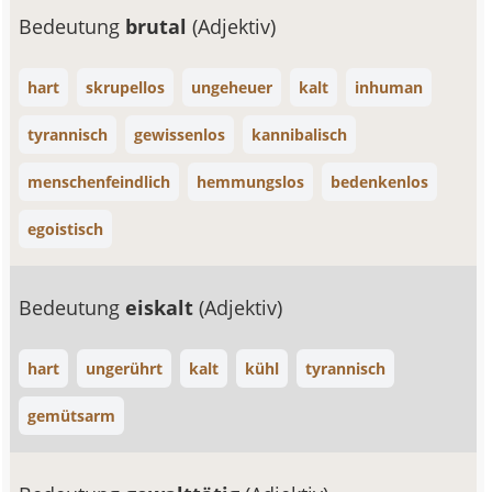
Bedeutung
brutal
(Adjektiv)
hart
skrupellos
ungeheuer
kalt
inhuman
tyrannisch
gewissenlos
kannibalisch
menschenfeindlich
hemmungslos
bedenkenlos
egoistisch
Bedeutung
eiskalt
(Adjektiv)
hart
ungerührt
kalt
kühl
tyrannisch
gemütsarm