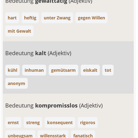
Bedeutung
gewalttätig
(Adjektiv)
hart
heftig
unter Zwang
gegen Willen
mit Gewalt
Bedeutung
kalt
(Adjektiv)
kühl
inhuman
gemütsarm
eiskalt
tot
anonym
Bedeutung
kompromisslos
(Adjektiv)
ernst
streng
konsequent
rigoros
unbeugsam
willensstark
fanatisch