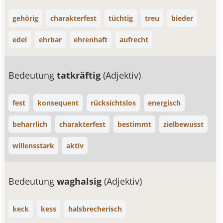
gehörig
charakterfest
tüchtig
treu
bieder
edel
ehrbar
ehrenhaft
aufrecht
Bedeutung
tatkräftig
(Adjektiv)
fest
konsequent
rücksichtslos
energisch
beharrlich
charakterfest
bestimmt
zielbewusst
willensstark
aktiv
Bedeutung
waghalsig
(Adjektiv)
keck
kess
halsbrecherisch