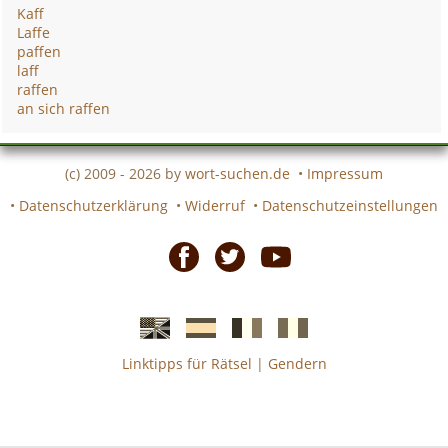
Kaff
Laffe
paffen
laff
raffen
an sich raffen
(c) 2009 - 2026 by
wort-suchen.de
•
Impressum
•
Datenschutzerklärung
•
Widerruf
•
Datenschutzeinstellungen
Facebook
Twitter
Youtube
Linktipps für Rätsel
|
Gendern
Englische
Spanische
französiche
italienische
wort-
wort-
Kreuzworträtsel-
Kreuzworträtsel-