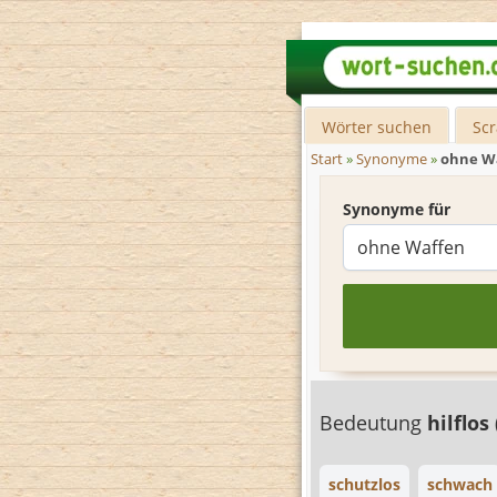
Wörter suchen
Sc
Start
»
Synonyme
»
ohne W
Synonyme für
Bedeutung
hilflos
schutzlos
schwach