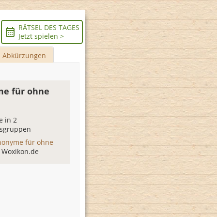
RÄTSEL DES TAGES
Jetzt spielen >
Abkürzungen
e für ohne
 in 2
sgruppen
nonyme für ohne
 Woxikon.de