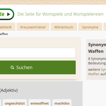
Die Seite für Wortspiele und Wortspielereien
rabble®
Kreuzworträtsel
Wörterbuch
Synonyme
affen
Synonym
Waffen
8 Synonyme
Bedeutung
Suchen
weitere
Sy
Waffen
auf
(Adjektiv)
ungeschützt
entwaffnet
machtlos