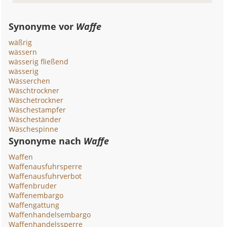
Synonyme vor
Waffe
wäßrig
wässern
wässerig fließend
wässerig
Wässerchen
Wäschtrockner
Wäschetrockner
Wäschestampfer
Wäscheständer
Wäschespinne
Synonyme nach
Waffe
Waffen
Waffenausfuhrsperre
Waffenausfuhrverbot
Waffenbruder
Waffenembargo
Waffengattung
Waffenhandelsembargo
Waffenhandelssperre