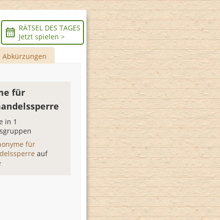
RÄTSEL DES TAGES
Jetzt spielen >
Abkürzungen
e für
andelssperre
 in 1
sgruppen
nonyme für
delssperre
auf
e