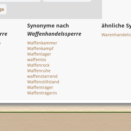
go
Synonyme nach
ähnliche 
rre
Waffenhandelssperre
Warenhandels
o
Waffenkammer
Waffenkampf
Waffenlager
waffenlos
Waffenrock
Waffenruhe
waffenstarrend
Waffenstillstand
Waffenträger
Waffenträgerin