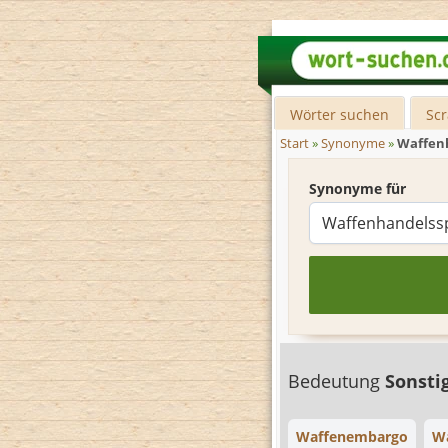
Wörter suchen
Sc
Start
»
Synonyme
»
Waffen
Synonyme für
Bedeutung
Sonsti
Waffenembargo
Wa