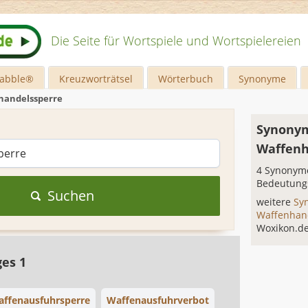
Die Seite für Wortspiele und Wortspielereien
rabble®
Kreuzworträtsel
Wörterbuch
Synonyme
handelssperre
Synonym
Waffenh
4 Synonyme
Bedeutung
Suchen
weitere
Sy
Waffenhan
Woxikon.d
ges 1
ffenausfuhrsperre
Waffenausfuhrverbot