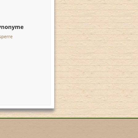
Synonyme
sperre