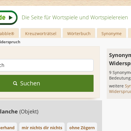
Die Seite für Wortspiele und Wortspielereien
rabble®
Kreuzworträtsel
Wörterbuch
Synonyme
iderspruch
Synonym
Widersp
9 Synonyme
Bedeutung
Suchen
weitere
Sy
Widerspru
blanche
(Objekt)
zerhand
mir nichts dir nichts
ohne Zögern