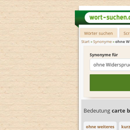
Wörter suchen
Sc
Start
»
Synonyme
»
ohne W
Synonyme für
Bedeutung
carte 
ohne weiteres
kur