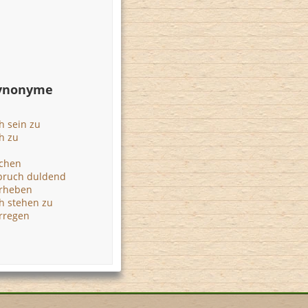
Synonyme
h sein zu
h zu
echen
pruch duldend
rheben
h stehen zu
rregen