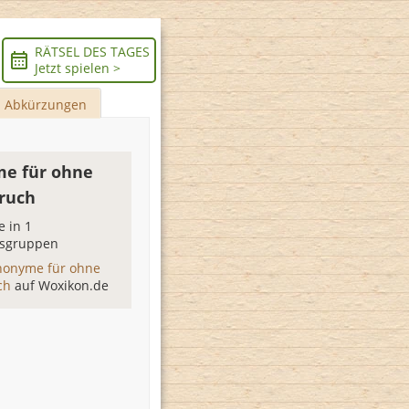
RÄTSEL DES TAGES
Jetzt spielen >
Abkürzungen
e für ohne
ruch
 in 1
sgruppen
nonyme für ohne
ch
auf Woxikon.de