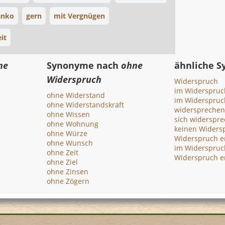
anko
gern
mit Vergnügen
it
ne
Synonyme nach
ohne
ähnliche 
Widerspruch
Widerspruch
im Widerspruc
ohne Widerstand
im Widerspruc
ohne Widerstandskraft
widersprechen
ohne Wissen
sich widerspr
ohne Wohnung
keinen Widers
ohne Würze
Widerspruch e
ohne Wunsch
im Widerspruc
ohne Zeit
Widerspruch e
ohne Ziel
ohne Zinsen
ohne Zögern