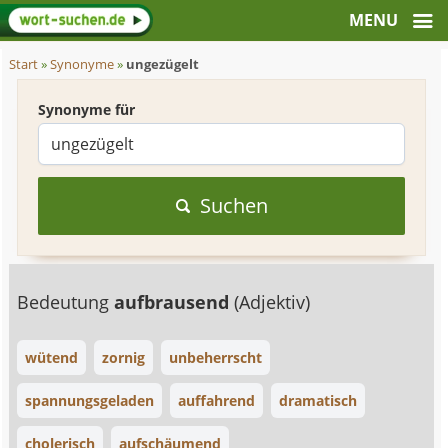
Start
»
Synonyme
»
ungezügelt
Synonyme für
Suchen
Bedeutung
aufbrausend
(Adjektiv)
wütend
zornig
unbeherrscht
spannungsgeladen
auffahrend
dramatisch
cholerisch
aufschäumend