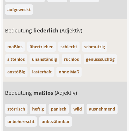
aufgeweckt
Bedeutung
liederlich
(Adjektiv)
maßlos
übertrieben
schlecht
schmutzig
sittenlos
unanständig
ruchlos
genusssüchtig
anstößig
lasterhaft
ohne Maß
Bedeutung
maßlos
(Adjektiv)
störrisch
heftig
panisch
wild
ausnehmend
unbeherrscht
unbezähmbar