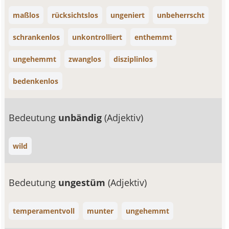
maßlos
rücksichtslos
ungeniert
unbeherrscht
schrankenlos
unkontrolliert
enthemmt
ungehemmt
zwanglos
disziplinlos
bedenkenlos
Bedeutung
unbändig
(Adjektiv)
wild
Bedeutung
ungestüm
(Adjektiv)
temperamentvoll
munter
ungehemmt