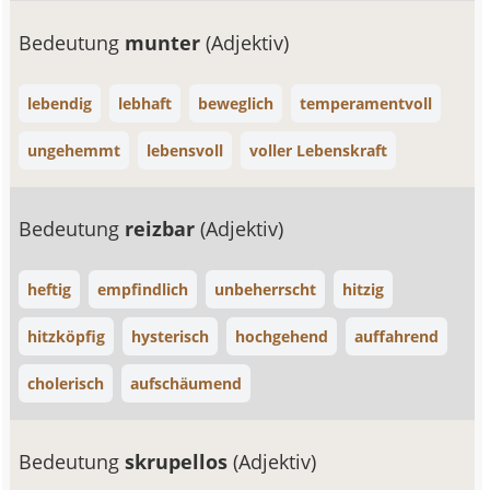
Bedeutung
munter
(Adjektiv)
lebendig
lebhaft
beweglich
temperamentvoll
ungehemmt
lebensvoll
voller Lebenskraft
Bedeutung
reizbar
(Adjektiv)
heftig
empfindlich
unbeherrscht
hitzig
hitzköpfig
hysterisch
hochgehend
auffahrend
cholerisch
aufschäumend
Bedeutung
skrupellos
(Adjektiv)