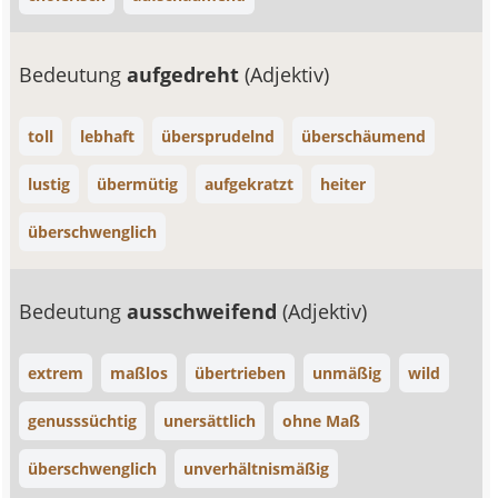
Bedeutung
aufgedreht
(Adjektiv)
toll
lebhaft
übersprudelnd
überschäumend
lustig
übermütig
aufgekratzt
heiter
überschwenglich
Bedeutung
ausschweifend
(Adjektiv)
extrem
maßlos
übertrieben
unmäßig
wild
genusssüchtig
unersättlich
ohne Maß
überschwenglich
unverhältnismäßig