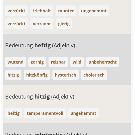
verrückt
triebhaft
munter
ungehemmt
verzückt
verrannt
gierig
Bedeutung
heftig
(Adjektiv)
wütend
zornig
reizbar
wild
unbeherrscht
hitzig
hitzköpfig
hysterisch
cholerisch
Bedeutung
hitzig
(Adjektiv)
heftig
temperamentvoll
ungehemmt
Bedeutung
inbrünstig
(Adjektiv)