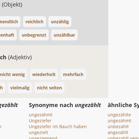
s
(Objekt)
nendlich
reichlich
unzählig
enhaft
unbegrenzt
unzählbar
ich
(Adjektiv)
nicht wenig
wiederholt
mehrfach
ch
vielmalig
nicht selten
gezählt
Synonyme nach
ungezählt
ähnliche 
ungezähmt
ungezählte
Ungeziefer
ungezähmt
n
Ungeziefer im Bauch haben
unbezahlt
ungezielt
angezählt
ungeziemend
unbezahlt sein