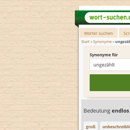
Wörter suchen
Sc
Start
»
Synonyme
»
ungezä
Synonyme für
Bedeutung
endlo
groß
unbeschreibli