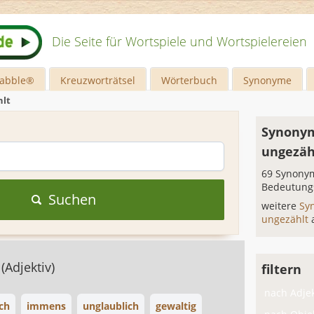
Die Seite für Wortspiele und Wortspielereien
rabble®
Kreuzworträtsel
Wörterbuch
Synonyme
hlt
Synonym
ungezäh
69 Synonym
Bedeutung
Suchen
weitere
Sy
ungezählt
s
(Adjektiv)
filtern
nach Adjek
ch
immens
unglaublich
gewaltig