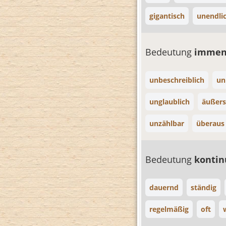
gigantisch
unendli
Bedeutung
imme
unbeschreiblich
un
unglaublich
äußers
unzählbar
überaus
Bedeutung
kontin
dauernd
ständig
regelmäßig
oft