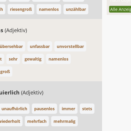
nach Objek
ch
riesengroß
namenlos
unzählbar
Alle Anzei
ns
(Adjektiv)
übersehbar
unfassbar
unvorstellbar
t
sehr
gewaltig
namenlos
 groß
uierlich
(Adjektiv)
unaufhörlich
pausenlos
immer
stets
wiederholt
mehrfach
mehrmalig