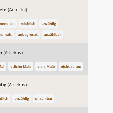
iele
(Adjektiv)
nendlich
reichlich
unzählig
enhaft
unbegrenzt
unzählbar
ch
(Adjektiv)
Mal
etliche Male
viele Male
nicht selten
pfig
(Adjektiv)
dlich
unzählig
unzählbar