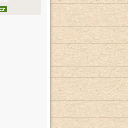
t (1)
gen