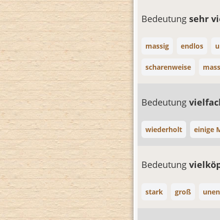
Bedeutung
sehr v
massig
endlos
u
scharenweise
mass
Bedeutung
vielfa
wiederholt
einige 
Bedeutung
vielkö
stark
groß
unen