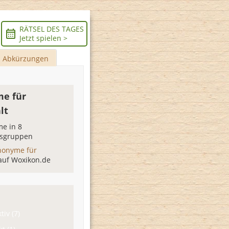
RÄTSEL DES TAGES
Jetzt spielen >
Abkürzungen
e für
lt
e in 8
sgruppen
nonyme für
auf Woxikon.de
tiv (7)