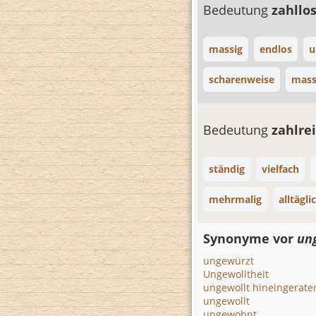
Bedeutung
zahllo
massig
endlos
u
scharenweise
mass
Bedeutung
zahlre
ständig
vielfach
mehrmalig
alltägli
Synonyme vor
un
ungewürzt
Ungewolltheit
ungewollt hineingerate
ungewollt
ungewohnt