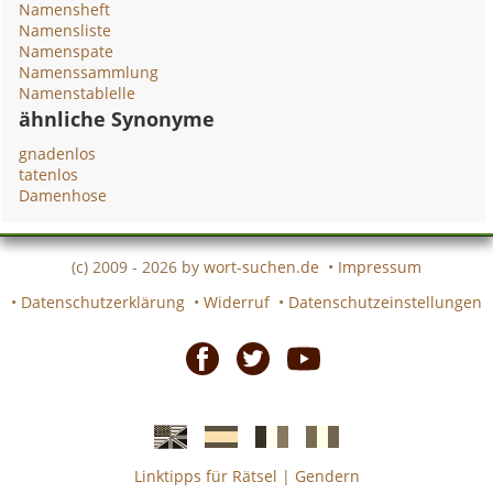
Namensheft
Namensliste
Namenspate
Namenssammlung
Namenstablelle
ähnliche Synonyme
gnadenlos
tatenlos
Damenhose
(c) 2009 - 2026 by
wort-suchen.de
•
Impressum
•
Datenschutzerklärung
•
Widerruf
•
Datenschutzeinstellungen
Facebook
Twitter
Youtube
Linktipps für Rätsel
|
Gendern
Englische
Spanische
französiche
italienische