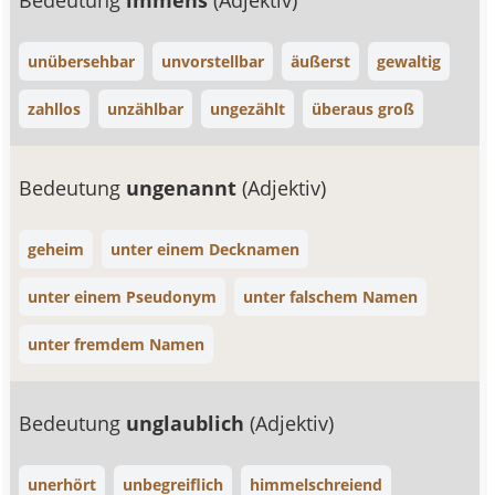
Bedeutung
immens
(Adjektiv)
unübersehbar
unvorstellbar
äußerst
gewaltig
zahllos
unzählbar
ungezählt
überaus groß
Bedeutung
ungenannt
(Adjektiv)
geheim
unter einem Decknamen
unter einem Pseudonym
unter falschem Namen
unter fremdem Namen
Bedeutung
unglaublich
(Adjektiv)
unerhört
unbegreiflich
himmelschreiend