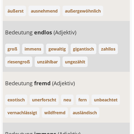
äußerst
ausnehmend
außergewöhnlich
Bedeutung
endlos
(Adjektiv)
groß
immens
gewaltig
gigantisch
zahllos
riesengroß
unzählbar
ungezählt
Bedeutung
fremd
(Adjektiv)
exotisch
unerforscht
neu
fern
unbeachtet
vernachlässigt
wildfremd
ausländisch