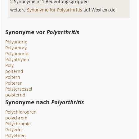
2 Synonyme in 1 Bedeutungsgruppen
weitere
Synonyme für Polyarthritis
auf Woxikon.de
Synonyme vor
Polyarthritis
Polyandrie
Polyamory
Polyamorie
Polyäthylen
Poly
polternd
Poltern
Polterer
Polstersessel
polsternd
Synonyme nach
Polyarthritis
Polychloropren
polychrom
Polychromie
Polyeder
Polyethen