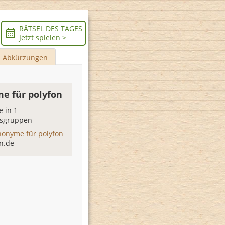
RÄTSEL DES TAGES
Jetzt spielen >
Abkürzungen
e für polyfon
 in 1
sgruppen
nonyme für polyfon
n.de