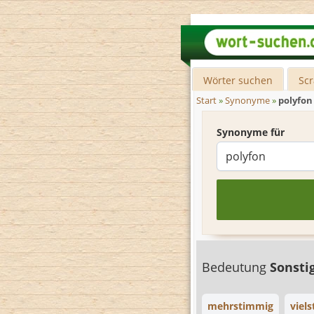
Wörter suchen
Sc
Start
»
Synonyme
»
polyfon
Synonyme für
Bedeutung
Sonsti
mehrstimmig
viel