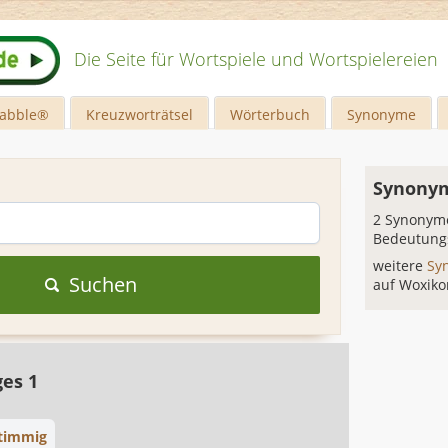
Die Seite für Wortspiele und Wortspielereien
rabble®
Kreuzworträtsel
Wörterbuch
Synonyme
Synonym
2 Synonyme
Bedeutung
weitere
Sy
Suchen
auf Woxiko
ges 1
stimmig