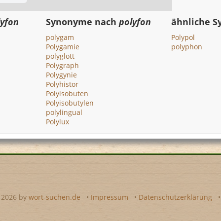
lyfon
Synonyme nach
polyfon
ähnliche 
polygam
Polypol
Polygamie
polyphon
polyglott
Polygraph
Polygynie
Polyhistor
Polyisobuten
Polyisobutylen
polylingual
Polylux
- 2026 by
wort-suchen.de
•
Impressum
•
Datenschutzerklärung