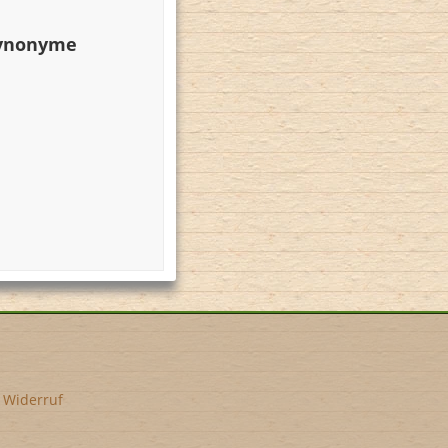
Synonyme
•
Widerruf