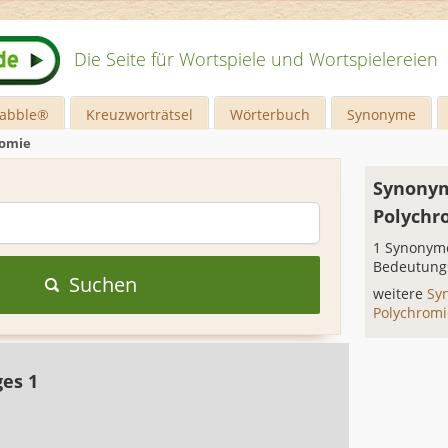
Die Seite für Wortspiele und Wortspielereien
rabble®
Kreuzworträtsel
Wörterbuch
Synonyme
romie
Synonym
Polychr
1 Synonyme
Bedeutung
Suchen
weitere
Sy
Polychrom
ges 1