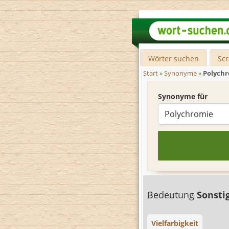
Wörter suchen
Sc
Start
»
Synonyme
»
Polych
Synonyme für
Bedeutung
Sonsti
Vielfarbigkeit