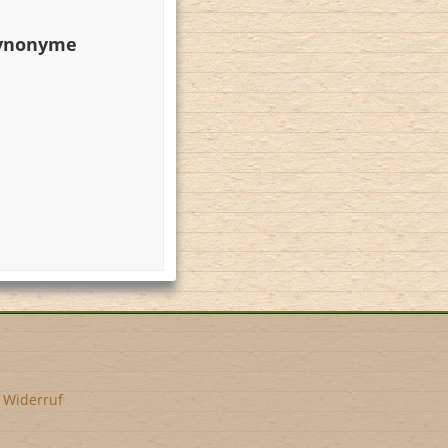
Synonyme
•
Widerruf