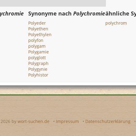
lychromie
Synonyme nach
Polychromie
ähnliche 
Polyeder
polychrom
Polyethen
Polyethylen
polyfon
polygam
Polygamie
polyglott
Polygraph
Polygynie
Polyhistor
- 2026 by
wort-suchen.de
•
Impressum
•
Datenschutzerklärung