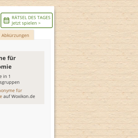
RÄTSEL DES TAGES
Jetzt spielen >
Abkürzungen
e für
omie
 in 1
sgruppen
nonyme für
ie
auf Woxikon.de