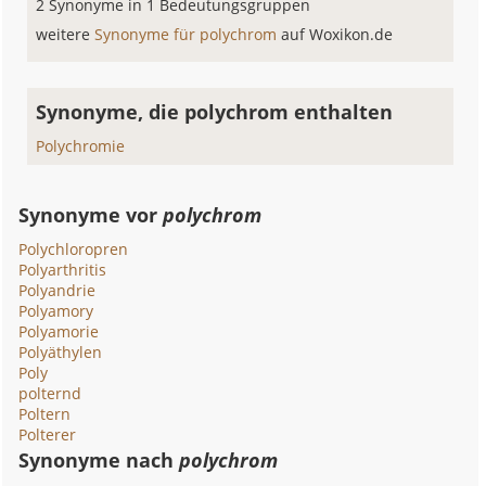
2 Synonyme in 1 Bedeutungsgruppen
weitere
Synonyme für polychrom
auf Woxikon.de
Synonyme, die polychrom enthalten
Polychromie
Synonyme vor
polychrom
Polychloropren
Polyarthritis
Polyandrie
Polyamory
Polyamorie
Polyäthylen
Poly
polternd
Poltern
Polterer
Synonyme nach
polychrom