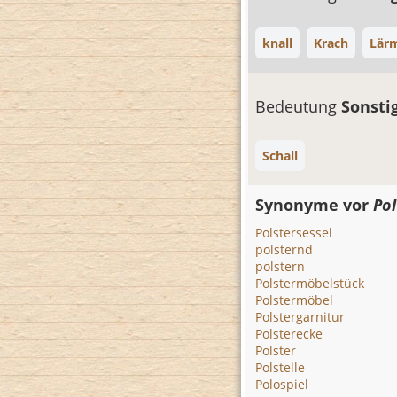
knall
Krach
Lär
Bedeutung
Sonsti
Schall
Synonyme vor
Pol
Polstersessel
polsternd
polstern
Polstermöbelstück
Polstermöbel
Polstergarnitur
Polsterecke
Polster
Polstelle
Polospiel