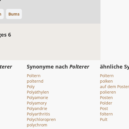
m
Bums
ges 6
terer
Synonyme nach
Polterer
ähnliche 
Poltern
Poltern
polternd
polken
Poly
auf dem Poste
Polyäthylen
polieren
Polyamorie
Posten
Polyamory
Polder
Polyandrie
Post
Polyarthritis
foltern
Polychloropren
Pult
polychrom