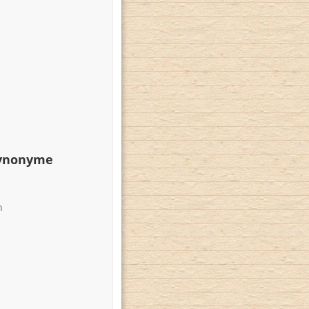
Synonyme
n