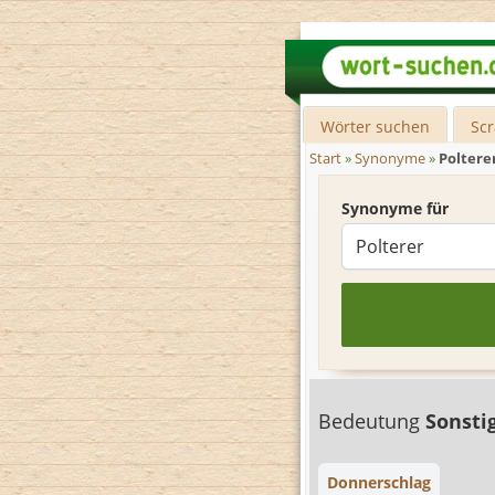
Wörter suchen
Sc
Start
»
Synonyme
»
Poltere
Synonyme für
Bedeutung
Sonsti
Donnerschlag