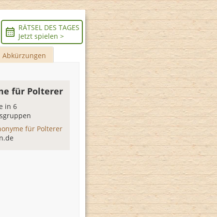
RÄTSEL DES TAGES
Jetzt spielen >
Abkürzungen
e für Polterer
 in 6
sgruppen
nonyme für Polterer
n.de