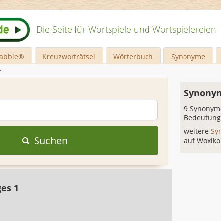
Die Seite für Wortspiele und Wortspielereien
rabble®
Kreuzworträtsel
Wörterbuch
Synonyme
r
Synonym
9 Synonyme
Bedeutung
weitere
Sy
Suchen
auf Woxiko
ges 1