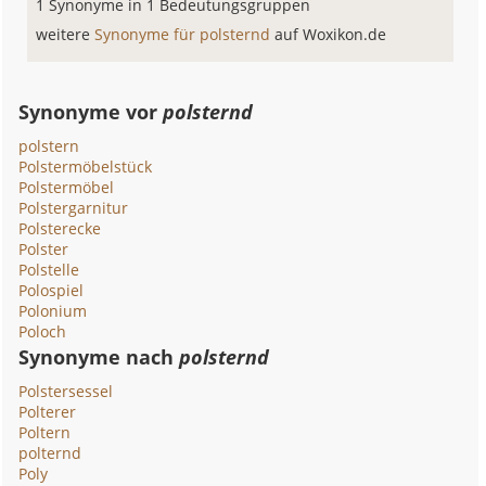
1 Synonyme in 1 Bedeutungsgruppen
weitere
Synonyme für polsternd
auf Woxikon.de
Synonyme vor
polsternd
polstern
Polstermöbelstück
Polstermöbel
Polstergarnitur
Polsterecke
Polster
Polstelle
Polospiel
Polonium
Poloch
Synonyme nach
polsternd
Polstersessel
Polterer
Poltern
polternd
Poly