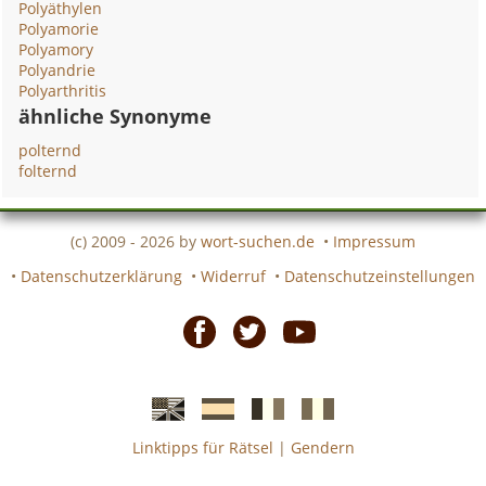
Polyäthylen
Polyamorie
Polyamory
Polyandrie
Polyarthritis
ähnliche Synonyme
polternd
folternd
(c) 2009 - 2026 by
wort-suchen.de
•
Impressum
•
Datenschutzerklärung
•
Widerruf
•
Datenschutzeinstellungen
Facebook
Twitter
Youtube
Linktipps für Rätsel
|
Gendern
Englische
Spanische
französiche
italienische