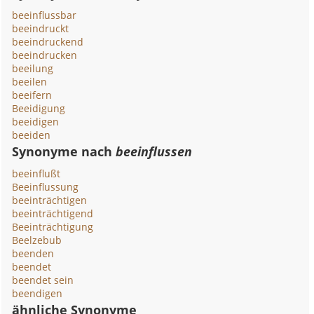
beeinflussbar
beeindruckt
beeindruckend
beeindrucken
beeilung
beeilen
beeifern
Beeidigung
beeidigen
beeiden
Synonyme nach
beeinflussen
beeinflußt
Beeinflussung
beeinträchtigen
beeinträchtigend
Beeinträchtigung
Beelzebub
beenden
beendet
beendet sein
beendigen
ähnliche Synonyme