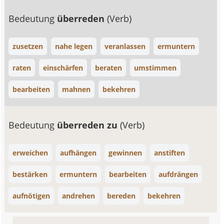
Bedeutung
überreden
(Verb)
zusetzen
nahe legen
veranlassen
ermuntern
raten
einschärfen
beraten
umstimmen
bearbeiten
mahnen
bekehren
Bedeutung
überreden zu
(Verb)
erweichen
aufhängen
gewinnen
anstiften
bestärken
ermuntern
bearbeiten
aufdrängen
aufnötigen
andrehen
bereden
bekehren