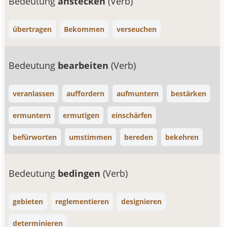
Bedeutung
anstecken
(Verb)
übertragen
Bekommen
verseuchen
Bedeutung
bearbeiten
(Verb)
veranlassen
auffordern
aufmuntern
bestärken
ermuntern
ermutigen
einschärfen
befürworten
umstimmen
bereden
bekehren
Bedeutung
bedingen
(Verb)
gebieten
reglementieren
designieren
determinieren