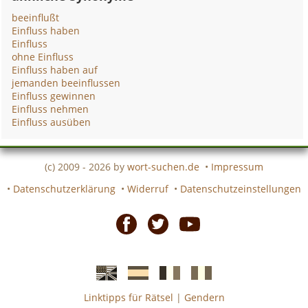
beeinflußt
Einfluss haben
Einfluss
ohne Einfluss
Einfluss haben auf
jemanden beeinflussen
Einfluss gewinnen
Einfluss nehmen
Einfluss ausüben
(c) 2009 - 2026 by
wort-suchen.de
•
Impressum
•
Datenschutzerklärung
•
Widerruf
•
Datenschutzeinstellungen
Facebook
Twitter
Youtube
Linktipps für Rätsel
|
Gendern
Englische
Spanische
französiche
italienische