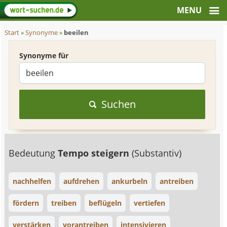
Start
»
Synonyme
»
beeilen
Synonyme für
Suchen
Bedeutung
Tempo steigern
(Substantiv)
nachhelfen
aufdrehen
ankurbeln
antreiben
fördern
treiben
beflügeln
vertiefen
verstärken
vorantreiben
intensivieren