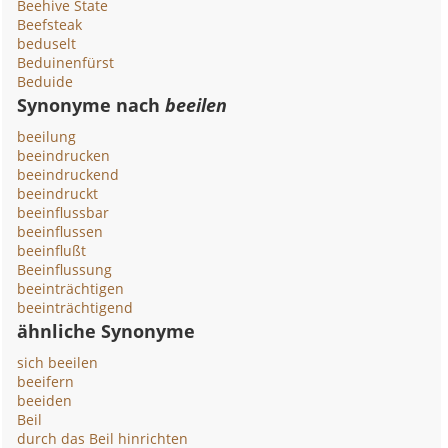
Beehive State
Beefsteak
beduselt
Beduinenfürst
Beduide
Synonyme nach
beeilen
beeilung
beeindrucken
beeindruckend
beeindruckt
beeinflussbar
beeinflussen
beeinflußt
Beeinflussung
beeinträchtigen
beeinträchtigend
ähnliche Synonyme
sich beeilen
beeifern
beeiden
Beil
durch das Beil hinrichten