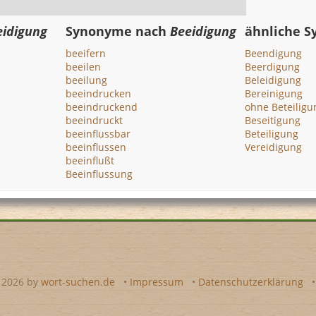
eidigung
Synonyme nach
Beeidigung
ähnliche 
beeifern
Beendigung
beeilen
Beerdigung
beeilung
Beleidigung
beeindrucken
Bereinigung
beeindruckend
ohne Beteiligu
beeindruckt
Beseitigung
beeinflussbar
Beteiligung
beeinflussen
Vereidigung
beeinflußt
Beeinflussung
- 2026 by
wort-suchen.de
•
Impressum
•
Datenschutzerklärung