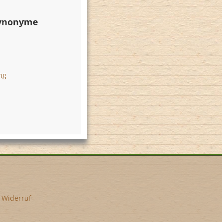
Synonyme
ng
•
Widerruf