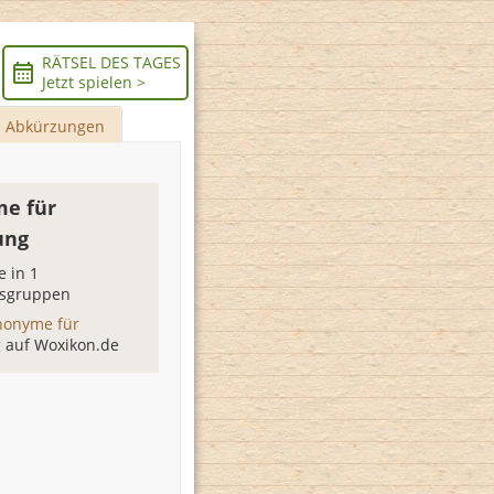
RÄTSEL DES TAGES
Jetzt spielen >
Abkürzungen
e für
ung
 in 1
sgruppen
nonyme für
g
auf Woxikon.de