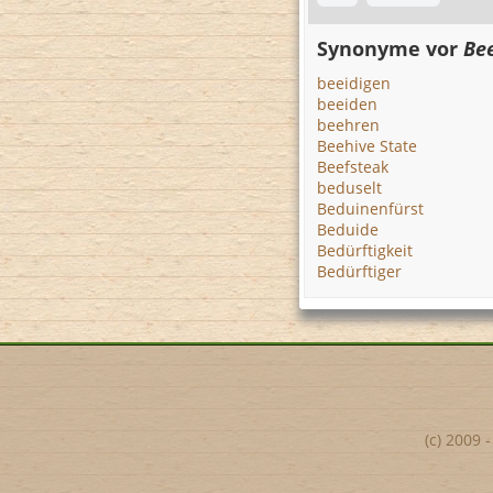
Synonyme vor
Be
beeidigen
beeiden
beehren
Beehive State
Beefsteak
beduselt
Beduinenfürst
Beduide
Bedürftigkeit
Bedürftiger
(c) 2009 