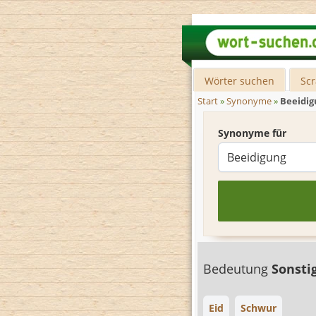
Wörter suchen
Sc
Start
»
Synonyme
»
Beeidi
Synonyme für
Bedeutung
Sonsti
Eid
Schwur