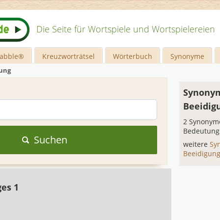
Die Seite für Wortspiele und Wortspielereien
rabble®
Kreuzworträtsel
Wörterbuch
Synonyme
gung
Synonym
Beeidig
2 Synonyme
Bedeutung
Suchen
weitere
Sy
Beeidigun
ges 1