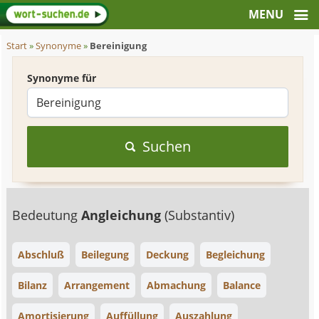
Start
»
Synonyme
»
Bereinigung
Synonyme für
Suchen
Bedeutung
Angleichung
(Substantiv)
Abschluß
Beilegung
Deckung
Begleichung
Bilanz
Arrangement
Abmachung
Balance
Amortisierung
Auffüllung
Auszahlung