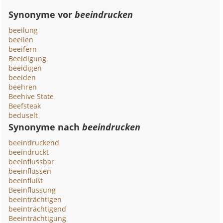
Synonyme vor
beeindrucken
beeilung
beeilen
beeifern
Beeidigung
beeidigen
beeiden
beehren
Beehive State
Beefsteak
beduselt
Synonyme nach
beeindrucken
beeindruckend
beeindruckt
beeinflussbar
beeinflussen
beeinflußt
Beeinflussung
beeinträchtigen
beeinträchtigend
Beeinträchtigung