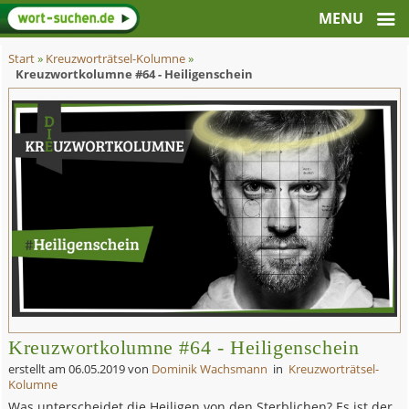
Start
»
Kreuzworträtsel-Kolumne
»
Kreuzwortkolumne #64 - Heiligenschein
Kreuzwortkolumne #64 - Heiligenschein
erstellt am
06.05.2019
von
Dominik Wachsmann
in
Kreuzworträtsel-
Kolumne
Was unterscheidet die Heiligen von den Sterblichen? Es ist der