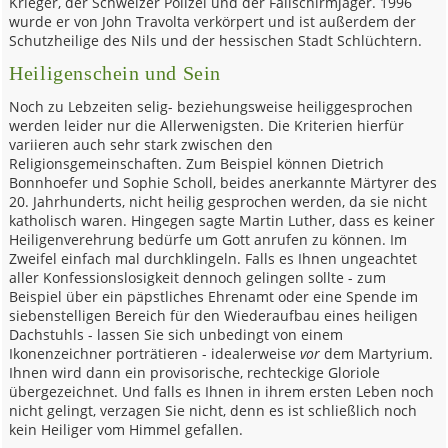
Krieger, der Schweizer Polizei und der Fallschirmjäger. 1996
wurde er von John Travolta verkörpert und ist außerdem der
Schutzheilige des Nils und der hessischen Stadt Schlüchtern.
Heiligenschein und Sein
Noch zu Lebzeiten selig- beziehungsweise heiliggesprochen
werden leider nur die Allerwenigsten. Die Kriterien hierfür
variieren auch sehr stark zwischen den
Religionsgemeinschaften. Zum Beispiel können Dietrich
Bonnhoefer und Sophie Scholl, beides anerkannte Märtyrer des
20. Jahrhunderts, nicht heilig gesprochen werden, da sie nicht
katholisch waren. Hingegen sagte Martin Luther, dass es keiner
Heiligenverehrung bedürfe um Gott anrufen zu können. Im
Zweifel einfach mal durchklingeln. Falls es Ihnen ungeachtet
aller Konfessionslosigkeit dennoch gelingen sollte - zum
Beispiel über ein päpstliches Ehrenamt oder eine Spende im
siebenstelligen Bereich für den Wiederaufbau eines heiligen
Dachstuhls - lassen Sie sich unbedingt von einem
Ikonenzeichner porträtieren - idealerweise
vor
dem Martyrium.
Ihnen wird dann ein provisorische, rechteckige Gloriole
übergezeichnet. Und falls es Ihnen in ihrem ersten Leben noch
nicht gelingt, verzagen Sie nicht, denn es ist schließlich noch
kein Heiliger vom Himmel gefallen.