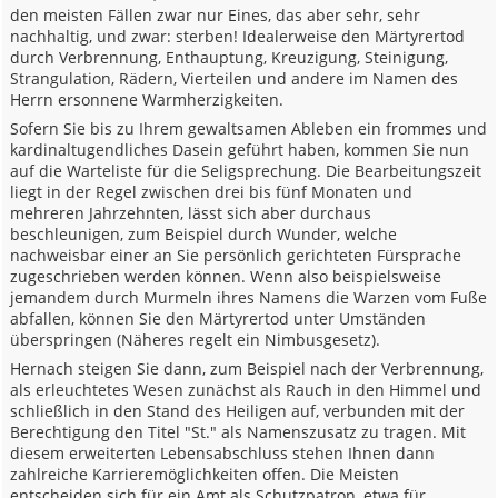
den meisten Fällen zwar nur Eines, das aber sehr, sehr
nachhaltig, und zwar: sterben! Idealerweise den Märtyrertod
durch Verbrennung, Enthauptung, Kreuzigung, Steinigung,
Strangulation, Rädern, Vierteilen und andere im Namen des
Herrn ersonnene Warmherzigkeiten.
Sofern Sie bis zu Ihrem gewaltsamen Ableben ein frommes und
kardinaltugendliches Dasein geführt haben, kommen Sie nun
auf die Warteliste für die Seligsprechung. Die Bearbeitungszeit
liegt in der Regel zwischen drei bis fünf Monaten und
mehreren Jahrzehnten, lässt sich aber durchaus
beschleunigen, zum Beispiel durch Wunder, welche
nachweisbar einer an Sie persönlich gerichteten Fürsprache
zugeschrieben werden können. Wenn also beispielsweise
jemandem durch Murmeln ihres Namens die Warzen vom Fuße
abfallen, können Sie den Märtyrertod unter Umständen
überspringen (Näheres regelt ein Nimbusgesetz).
Hernach steigen Sie dann, zum Beispiel nach der Verbrennung,
als erleuchtetes Wesen zunächst als Rauch in den Himmel und
schließlich in den Stand des Heiligen auf, verbunden mit der
Berechtigung den Titel "St." als Namenszusatz zu tragen. Mit
diesem erweiterten Lebensabschluss stehen Ihnen dann
zahlreiche Karrieremöglichkeiten offen. Die Meisten
entscheiden sich für ein Amt als Schutzpatron, etwa für