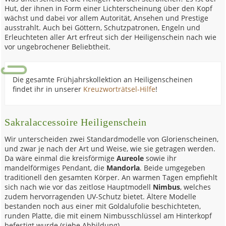
Hut, der ihnen in Form einer Lichterscheinung über den Kopf
wächst und dabei vor allem Autorität, Ansehen und Prestige
ausstrahlt. Auch bei Göttern, Schutzpatronen, Engeln und
Erleuchteten aller Art erfreut sich der Heiligenschein nach wie
vor ungebrochener Beliebtheit.
Die gesamte Frühjahrskollektion an Heiligenscheinen
findet ihr in unserer
Kreuzworträtsel-Hilfe
!
Sakralaccessoire Heiligenschein
Wir unterscheiden zwei Standardmodelle von Glorienscheinen,
und zwar je nach der Art und Weise, wie sie getragen werden.
Da wäre einmal die kreisförmige
Aureole
sowie ihr
mandelförmiges Pendant, die
Mandorla
. Beide umgegeben
traditionell den gesamten Körper. An warmen Tagen empfiehlt
sich nach wie vor das zeitlose Hauptmodell
Nimbus
, welches
zudem hervorragenden UV-Schutz bietet. Ältere Modelle
bestanden noch aus einer mit Goldalufolie beschichteten,
runden Platte, die mit einem Nimbusschlüssel am Hinterkopf
befestigt wurde (siehe Abbildung).