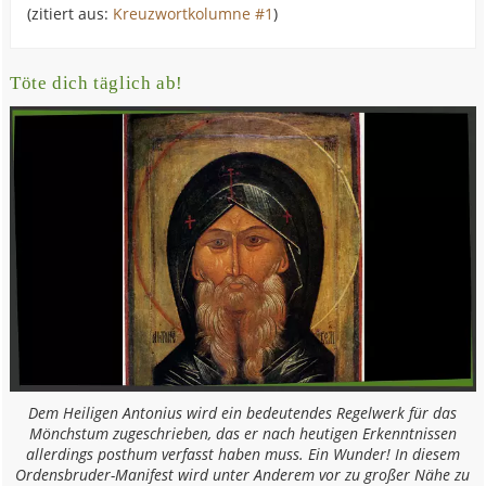
(zitiert aus:
Kreuzwortkolumne #1
)
Töte dich täglich ab!
Dem Heiligen Antonius wird ein bedeutendes Regelwerk für das
Mönchstum zugeschrieben, das er nach heutigen Erkenntnissen
allerdings posthum verfasst haben muss. Ein Wunder! In diesem
Ordensbruder-Manifest wird unter Anderem vor zu großer Nähe zu