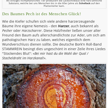
Als einziges nichtpflanzliches Tier produziert die Lackschildlaus eine harz-ähnliche
Substanz, welche bei uns Menschen bis in die 60er Jahre als
Schellack
auf den
Plattenteller kam.
Des Baumes Pech ist des Menschen Glück!
Wie die Kiefer schufen sich viele andere harzerzeugende
Bäume ihre eigene Nemesis - den
Harzer
, auch bekannt als
Pecher
oder
Harzscharrer
. Diese Holzfrevler ließen unser aller
Freund den Baum aufs allerschändlichste zur Ader, um sich am
pathologischen Harz zu laben, welches eigentlich dem
Wundverschluss dienen sollte. Die deutsche Bork'n Roll-Band
STAMMREIN besingt dies ungeschönt in einer Zeile ihres Liedes
"Stockendes Blut": «
Bei mir hast du die Wahl der Qual /
Stacheldraht im Harzkanal!».