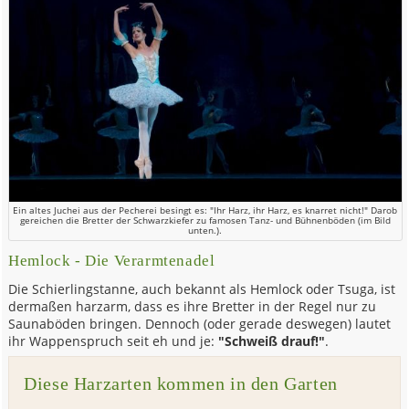
Ein altes Juchei aus der Pecherei besingt es: "Ihr Harz, ihr Harz, es knarret nicht!" Darob
gereichen die Bretter der Schwarzkiefer zu famosen Tanz- und Bühnenböden (im Bild
unten.).
Hemlock - Die Verarmtenadel
Die Schierlingstanne, auch bekannt als Hemlock oder Tsuga, ist
dermaßen harzarm, dass es ihre Bretter in der Regel nur zu
Saunaböden bringen. Dennoch (oder gerade deswegen) lautet
ihr Wappenspruch seit eh und je:
"Schweiß drauf!"
.
Diese Harzarten kommen in den Garten