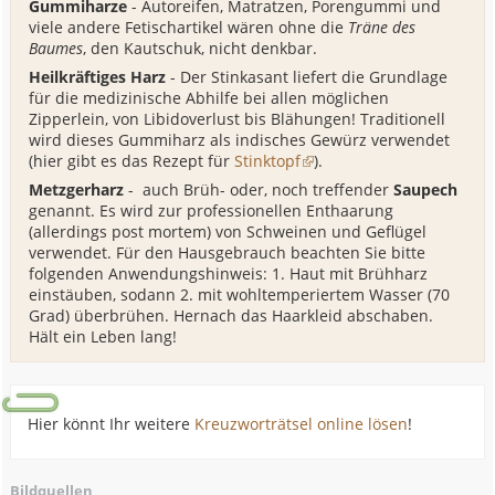
Gummiharze
- Autoreifen, Matratzen, Porengummi und
viele andere Fetischartikel wären ohne die
Träne des
Baumes
, den Kautschuk, nicht denkbar.
Heilkräftiges Harz
- Der Stinkasant liefert die Grundlage
für die medizinische Abhilfe bei allen möglichen
Zipperlein, von Libidoverlust bis Blähungen! Traditionell
wird dieses Gummiharz als indisches Gewürz verwendet
(hier gibt es das Rezept für
Stinktopf
).
Metzgerharz
- auch Brüh- oder, noch treffender
Saupech
genannt. Es wird zur professionellen Enthaarung
(allerdings post mortem) von Schweinen und Geflügel
verwendet. Für den Hausgebrauch beachten Sie bitte
folgenden Anwendungshinweis: 1. Haut mit Brühharz
einstäuben, sodann 2. mit wohltemperiertem Wasser (70
Grad) überbrühen. Hernach das Haarkleid abschaben.
Hält ein Leben lang!
Hier könnt Ihr weitere
Kreuzworträtsel online lösen
!
Bildquellen