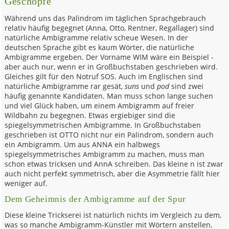
Geschöpfe
Während uns das Palindrom im täglichen Sprachgebrauch
relativ häufig begegnet (Anna, Otto, Rentner, Regallager) sind
natürliche Ambigramme relativ scheue Wesen. In der
deutschen Sprache gibt es kaum Wörter, die natürliche
Ambigramme ergeben. Der Vorname WIM wäre ein Beispiel -
aber auch nur, wenn er in Großbuchstaben geschrieben wird.
Gleiches gilt für den Notruf SOS. Auch im Englischen sind
natürliche Ambigramme rar gesät,
suns
und
pod
sind zwei
häufig genannte Kandidaten. Man muss schon lange suchen
und viel Glück haben, um einem Ambigramm auf freier
Wildbahn zu begegnen. Etwas ergiebiger sind die
spiegelsymmetrischen Ambigramme. In Großbuchstaben
geschrieben ist OTTO nicht nur ein Palindrom, sondern auch
ein Ambigramm. Um aus ANNA ein halbwegs
spiegelsymmetrisches Ambigramm zu machen, muss man
schon etwas tricksen und AnnA schreiben. Das kleine n ist zwar
auch nicht perfekt symmetrisch, aber die Asymmetrie fällt hier
weniger auf.
Dem Geheimnis der Ambigramme auf der Spur
Diese kleine Trickserei ist natürlich nichts im Vergleich zu dem,
was so manche Ambigramm-Künstler mit Wörtern anstellen,