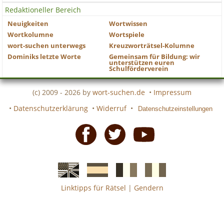
Redaktioneller Bereich
Neuigkeiten
Wortwissen
Wortkolumne
Wortspiele
wort-suchen unterwegs
Kreuzworträtsel-Kolumne
Dominiks letzte Worte
Gemeinsam für Bildung: wir
unterstützen euren
Schulförderverein
(c) 2009 - 2026 by
wort-suchen.de
•
Impressum
•
Datenschutzerklärung
•
Widerruf
•
Datenschutzeinstellungen
Facebook
Twitter
Youtube
Linktipps für Rätsel
|
Gendern
Englische
Spanische
französiche
italienische
wort-
wort-
Kreuzworträtsel-
Kreuzworträtsel-