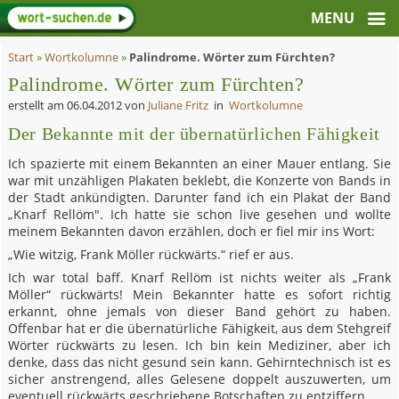
Start
»
Wortkolumne
»
Palindrome. Wörter zum Fürchten?
Palindrome. Wörter zum Fürchten?
erstellt am
06.04.2012
von
Juliane Fritz
in
Wortkolumne
Der Bekannte mit der übernatürlichen Fähigkeit
Ich spazierte mit einem Bekannten an einer Mauer entlang. Sie
war mit unzähligen Plakaten beklebt, die Konzerte von Bands in
der Stadt ankündigten. Darunter fand ich ein Plakat der Band
„Knarf Rellöm". Ich hatte sie schon live gesehen und wollte
meinem Bekannten davon erzählen, doch er fiel mir ins Wort:
„Wie witzig, Frank Möller rückwärts.“ rief er aus.
Ich war total baff. Knarf Rellöm
ist nichts weiter als „Frank
Möller“ rückwärts! Mein Bekannter hatte es sofort richtig
erkannt, ohne jemals von dieser Band gehört zu haben.
Offenbar hat er die übernatürliche Fähigkeit, aus dem Stehgreif
Wörter rückwärts zu lesen. Ich bin kein Mediziner, aber ich
denke, dass das nicht gesund sein kann. Gehirntechnisch ist es
sicher anstrengend, alles Gelesene doppelt auszuwerten, um
eventuell rückwärts geschriebene Botschaften zu entziffern.