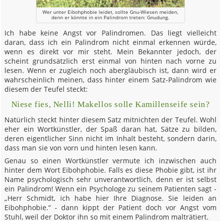
Wer unter Eibohphobie leidet, sollte Gnu-Wiesen meiden,
denn er könnte in ein Palindrom treten: Gnudung.
Ich habe keine Angst vor Palindromen. Das liegt vielleicht
daran, dass ich ein Palindrom nicht einmal erkennen würde,
wenn es direkt vor mir steht. Mein Bekannter jedoch, der
scheint grundsätzlich erst einmal von hinten nach vorne zu
lesen. Wenn er zugleich noch abergläubisch ist, dann wird er
wahrscheinlich meinen, dass hinter einem Satz-Palindrom wie
diesem der Teufel steckt:
Niese fies, Nelli! Makellos solle Kamillenseife sein?
Natürlich steckt hinter diesem Satz mitnichten der Teufel. Wohl
eher ein Wortkünstler, der Spaß daran hat, Sätze zu bilden,
deren eigentlicher Sinn nicht im Inhalt besteht, sondern darin,
dass man sie von vorn und hinten lesen kann.
Genau so einen Wortkünstler vermute ich inzwischen auch
hinter dem Wort Eibohphobie. Falls es diese Phobie gibt, ist ihr
Name psychologisch sehr unverantwortlich, denn er ist selbst
ein Palindrom! Wenn ein Psychologe zu seinem Patienten sagt -
„Herr Schmidt, ich habe hier Ihre Diagnose. Sie leiden an
Eibohphobie.“ - dann kippt der Patient doch vor Angst vom
Stuhl, weil der Doktor ihn so mit einem Palindrom malträtiert.