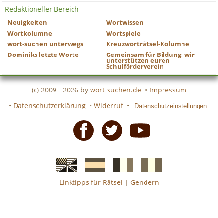
Redaktioneller Bereich
Neuigkeiten
Wortwissen
Wortkolumne
Wortspiele
wort-suchen unterwegs
Kreuzworträtsel-Kolumne
Dominiks letzte Worte
Gemeinsam für Bildung: wir
unterstützen euren
Schulförderverein
(c) 2009 - 2026 by
wort-suchen.de
•
Impressum
•
Datenschutzerklärung
•
Widerruf
•
Datenschutzeinstellungen
Facebook
Twitter
Youtube
Linktipps für Rätsel
|
Gendern
Englische
Spanische
französiche
italienische
wort-
wort-
Kreuzworträtsel-
Kreuzworträtsel-