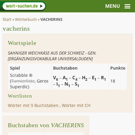
Start
»
Wörterbuch
»
VACHERINS
vacherins
Wortspiele
SAHNIGER WEICHKÄSE AUS DER SCHWEIZ - GEN.
[ERGÄNZUNGSVOKABULAR UNIVERSALDUDEN]
Spiel
Buchstaben
Punkte
Scrabble ®
V
A
C
H
E
R
–
–
–
–
–
6
1
4
2
1
1
(
Turnierliste
,
Geros
18
I
N
S
–
–
–
1
1
1
Superdic
)
Wortlisten
Wörter mit 9 Buchstaben
,
Wörter mit CH
Buchstaben von
VACHERINS