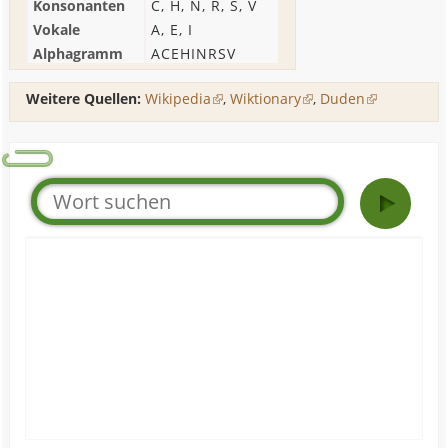
Konsonanten
C
,
H
,
N
,
R
,
S
,
V
Vokale
A
,
E
,
I
Alphagramm
ACEHINRSV
Weitere Quellen:
Wikipedia
,
Wiktionary
,
Duden