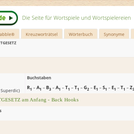
Die Seite für Wortspiele und Wortspielereien
rabble®
Kreuzworträtsel
Wörterbuch
Synonyme
TGESETZ
Buchstaben
R
A
B
A
T
T
G
E
S
E
T
Z
–
–
–
–
–
–
–
–
–
–
–
1
1
3
1
1
1
2
1
1
1
1
 Superdic
)
TGESETZ am Anfang - Back Hooks
s