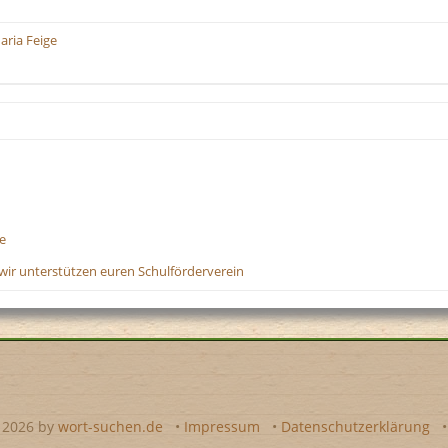
aria Feige
e
wir unterstützen euren Schulförderverein
- 2026 by
wort-suchen.de
•
Impressum
•
Datenschutzerklärung