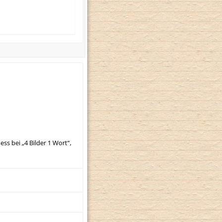
 bei „4 Bilder 1 Wort“,