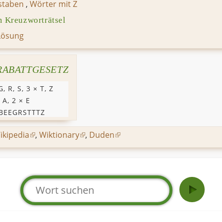
staben
,
Wörter mit Z
Kreuzworträtsel
Lösung
RABATTGESETZ
G
,
R
,
S
, 3 ×
T
,
Z
×
A
, 2 ×
E
BEEGRSTTTZ
ikipedia
,
Wiktionary
,
Duden