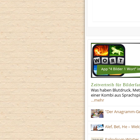
Zeitvertreib für Bilderfa
Was haben Blutdruck, Met
einer Kombi aus Sprachspie
…mehr
"Der Anagramm-Gene
Alef, Bet, He – We
Palindrom-Wörter