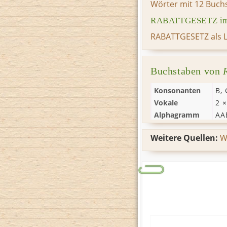
Wörter mit 12 Buch
RABATTGESETZ im 
RABATTGESETZ als 
Buchstaben von
Konsonanten
B
,
Vokale
2 
Alphagramm
AA
Weitere Quellen:
W