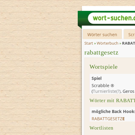
Wörter suchen
Sc
Start
»
Wörterbuch
»
RABAT
rabattgesetz
Wortspiele
Spiel
Scrabble ®
(
Turnierliste
(?)
,
Geros
Wörter mit RABAT
mögliche Back Hook
RABATTGESETZ
E
Wortlisten