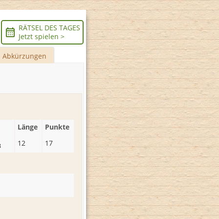
RÄTSEL DES TAGES
Jetzt spielen >
Abkürzungen
Länge
Punkte
12
17
3