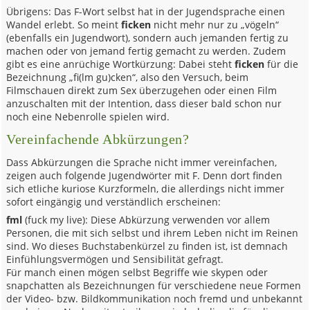
Übrigens: Das F-Wort selbst hat in der Jugendsprache einen
Wandel erlebt. So meint
ficken
nicht mehr nur zu „vögeln“
(ebenfalls ein Jugendwort), sondern auch jemanden fertig zu
machen oder von jemand fertig gemacht zu werden. Zudem
gibt es eine anrüchige Wortkürzung: Dabei steht
ficken
für die
Bezeichnung „fi(lm gu)cken“, also den Versuch, beim
Filmschauen direkt zum Sex überzugehen oder einen Film
anzuschalten mit der Intention, dass dieser bald schon nur
noch eine Nebenrolle spielen wird.
Vereinfachende Abkürzungen?
Dass Abkürzungen die Sprache nicht immer vereinfachen,
zeigen auch folgende Jugendwörter mit F. Denn dort finden
sich etliche kuriose Kurzformeln, die allerdings nicht immer
sofort eingängig und verständlich erscheinen:
fml
(fuck my live): Diese Abkürzung verwenden vor allem
Personen, die mit sich selbst und ihrem Leben nicht im Reinen
sind. Wo dieses Buchstabenkürzel zu finden ist, ist demnach
Einfühlungsvermögen und Sensibilität gefragt.
Für manch einen mögen selbst Begriffe wie skypen oder
snapchatten als Bezeichnungen für verschiedene neue Formen
der Video- bzw. Bildkommunikation noch fremd und unbekannt