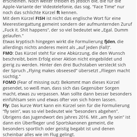
erscheinen. Noch weiter treiben es jedoch die, die für die
Apple-Variante der Videotelefonie, das sog. “Face Time” nur
noch das schlichte Kürzel
ft
kennen.
Mit dem Kürzel
FISH
ist nicht das englische Wort für eine
Meerestiergattung gemeint sondern der aufmunternden Zuruf
„Fuck it. Shit happens“, der so viel bedeutet wie „Egal. Dumm
gelaufen.“
Etwas kryptisch hingegen wirkt die Formulierung
fjden
, die
allerdings nichts anderes meint als „auf jeden (Fall)“.
FMO
: Das Kürzel steht für eine Abkürzung, die den Wunsch
beschreibt, beim Erfolg einer Aktion nicht eingebildet und
gierig zu werden. Hinter den drei Buchstaben versteckt sich
der Spruch „Flying makes obseesed“ übersetzt „Fliegen macht
süchtig.“
FOMO
(Fear of missing out): Bekommt man dieses Kürzel
gesendet, so weiß man, dass sich das Gegenüber Sorgen
macht, etwas zu verpassen. Man sollte dann besser besonders
einfühlsam sein und etwas öfter von sich hören lassen.
Fly
: Das kurze Wort kann ein Kürzel sein für die Formulierung
“fly sein”, was so viel bedeutet wie “besonders abgehen”.
Übrigens das Jugendwort des Jahres 2016. Mit „am fly sein“ ist
dann ein Überflieger und Sportskanonen gemeint, die
besonders sportlich oder geistig begabt ist und denen
scheinbar alles wie im Flug gelingt.