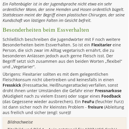
Ein Faltenbügler ist in der Jugendsprache nicht etwa ein sehr
ordentlicher Mann, der seine Hemden und Hosen ordentlich bügelt.
Stattdessen meint der Begriff einen plastischen Chirurgen, der seine
Kundschaft von lästigen Falten im Gesicht befreit.
Besonderheiten beim Essverhalten
Schließlich beschreiben die Jugendwörter mit F noch weitere
Besonderheiten beim Essverhalten. So ist ein
Flexitarier
eine
Person, die sich zwar im Alltag vegetarisch ernährt, die zu
besonderen Anlässen jedoch auch gerne Fleisch isst. Der
Begriff setzt sich zusammen aus den beiden Worten „flexibel”
und „Vegetarier“.
Übrigens: Flexitarier sollten es mit dem gelegentlichen
Fleischkonsum nicht übertreiben und keinesfalls in einen
Fresskick
(Fressattacke, Heißhungerattacke) verfallen, sonst
droht ihnen unter Umständen die Gefahr einer
Fressnarkose
(Müdigkeit nach zu vielem Essen) oder sogar eines
Foodback
(das Gegessene wieder ausbrechen). Ein
FeuFu
(feuchter Furz)
ist dann sicher noch ihr kleinstes Problem -
freisure
(Ableitung
aus freilich und sicher (engl: sure))!
Bildnachweise