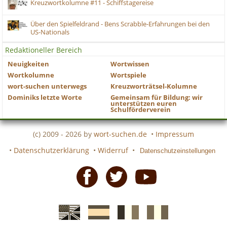
Kreuzwortkolumne #11 - Schiffstagereise
Über den Spielfeldrand - Bens Scrabble-Erfahrungen bei den
US-Nationals
Redaktioneller Bereich
Neuigkeiten
Wortwissen
Wortkolumne
Wortspiele
wort-suchen unterwegs
Kreuzworträtsel-Kolumne
Dominiks letzte Worte
Gemeinsam für Bildung: wir
unterstützen euren
Schulförderverein
(c) 2009 - 2026 by
wort-suchen.de
•
Impressum
•
Datenschutzerklärung
•
Widerruf
•
Datenschutzeinstellungen
Facebook
Twitter
Youtube