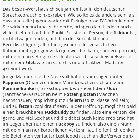
Das böse F-Wort hat sich seit Jahren fest in den deutschen
Sprachgebrauch eingegraben. Wie sollte es da anders sein, als
dass auch die Jugendwörter mit F einige böse F-Wörter kennen.
Sie wirken manchmal sehr derbe, bringen dabei jedoch auch
vieles treffend auf den Punkt: So ist eine Person, die
fickbar
ist,
nicht etwa jemanden, mit dem der Sexualakt nach
Berücksichtigung aller biologischen oder gesetzlichen
Rahmenbedingungen vollzogen werden kann, sondern jemand,
mit dem man sehr gerne schlafen würde, also beispielsweise
mit einem
Filet
, wie ein scharfes und attraktives Mädchen
genannt wird.
Junge Männer, die die Nase voll haben, vom sogenannten
Fappieren
(Onanieren beim Mann), machen sich auf zum
Fummelbunker
(Tanzschuppen), wo sie auf dem
Floor
(Tanzfläche) versuchen beim
Fotzen glotzen
(Mädchen
nachschauen) möglichst gut zu
feiern
(spitz, klasse, toll sein)
und zu
fetzen
(cool drauf sein), in der Hoffnung, möglichst bald
einen brauchbaren
Fuckbuddy
zu finden. Also eine Person, die
gerne und viel Sex hat und die dabei auch keine Probleme hat,
im Gegenüber nur einen
Fuckboy
zu finden, also einen Mann
mit dem man nur körperlichen Verkehr hat. Hoffentlich denken
die Beteiligten vor lauter Lust jedoch auch an die Verwendung