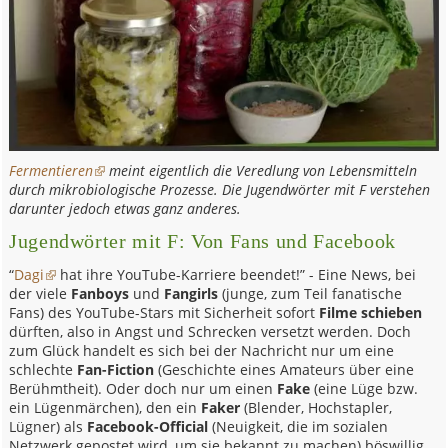
Fermentieren
meint eigentlich die Veredlung von Lebensmitteln
durch mikrobiologische Prozesse. Die Jugendwörter mit F verstehen
darunter jedoch etwas ganz anderes.
Jugendwörter mit F: Von Fans und Facebook
“
Dagi
hat ihre YouTube-Karriere beendet!” - Eine News, bei
der viele
Fanboys
und
Fangirls
(junge, zum Teil fanatische
Fans) des YouTube-Stars mit Sicherheit sofort
Filme schieben
dürften, also in Angst und Schrecken versetzt werden. Doch
zum Glück handelt es sich bei der Nachricht nur um eine
schlechte
Fan-Fiction
(Geschichte eines Amateurs über eine
Berühmtheit). Oder doch nur um einen
Fake
(eine Lüge bzw.
ein Lügenmärchen), den ein
Faker
(Blender, Hochstapler,
Lügner) als
Facebook-Official
(Neuigkeit, die im sozialen
Netzwerk gepostet wird, um sie bekannt zu machen) böswillig