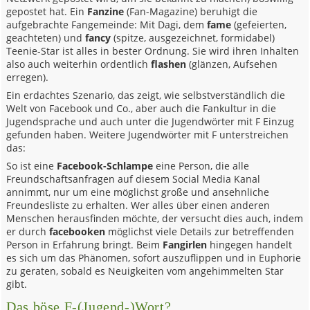
gepostet hat. Ein
Fanzine
(Fan-Magazine) beruhigt die
aufgebrachte Fangemeinde: Mit Dagi, dem
fame
(gefeierten,
geachteten) und
fancy
(spitze, ausgezeichnet, formidabel)
Teenie-Star ist alles in bester Ordnung. Sie wird ihren Inhalten
also auch weiterhin ordentlich
flashen
(glänzen, Aufsehen
erregen).
Ein erdachtes Szenario, das zeigt, wie selbstverständlich die
Welt von Facebook und Co., aber auch die Fankultur in die
Jugendsprache und auch unter die Jugendwörter mit F Einzug
gefunden haben. Weitere Jugendwörter mit F unterstreichen
das:
So ist eine
Facebook-Schlampe
eine Person, die alle
Freundschaftsanfragen auf diesem Social Media Kanal
annimmt, nur um eine möglichst große und ansehnliche
Freundesliste zu erhalten. Wer alles über einen anderen
Menschen herausfinden möchte, der versucht dies auch, indem
er durch
facebooken
möglichst viele Details zur betreffenden
Person in Erfahrung bringt. Beim
Fangirlen
hingegen handelt
es sich um das Phänomen, sofort auszuflippen und in Euphorie
zu geraten, sobald es Neuigkeiten vom angehimmelten Star
gibt.
Das böse F-(Jugend-)Wort?