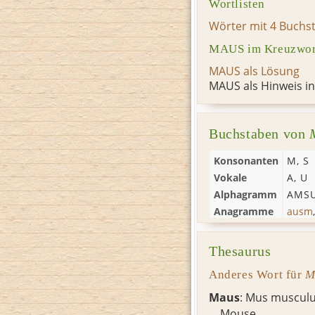
Wortlisten
Wörter mit 4 Buchs
MAUS im Kreuzwort
MAUS als Lösung
MAUS als Hinweis i
Buchstaben von
Konsonanten
M
,
S
Vokale
A
,
U
Alphagramm
AMS
Anagramme
ausm
Thesaurus
Anderes Wort für
M
Maus
:
Mus muscul
Mouse