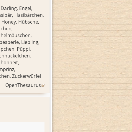
,
Darling
,
Engel
,
sibär
,
Hasibärchen
,
,
Honey
,
Hübsche
,
lchen
,
chelmäuschen
,
ebesperle
,
Liebling
,
ppchen
,
Püppi
,
chnuckelchen
,
chönheit
,
mprinz
,
chen
,
Zuckerwürfel
OpenThesaurus