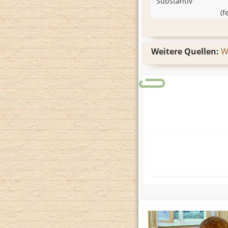
Substantiv
(
f
Weitere Quellen:
W