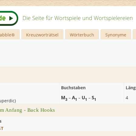
Die Seite für Wortspiele und Wortspielereien
rabble®
Kreuzworträtsel
Wörterbuch
Synonyme
Buchstaben
Läng
M
A
U
S
–
–
–
4
3
1
1
1
uperdic
)
m Anfang - Back Hooks
s
S
T