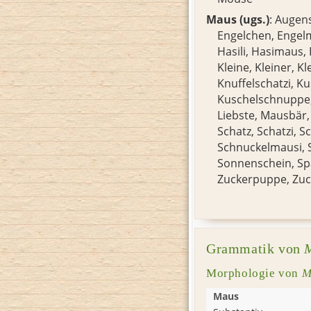
Maus (ugs.)
:
Augen
Engelchen
,
Engel
Hasili
,
Hasimaus
,
Kleine
,
Kleiner
,
Kl
Knuffelschatzi
,
Ku
Kuschelschnuppe
Liebste
,
Mausbär
Schatz
,
Schatzi
,
Sc
Schnuckelmausi
,
Sonnenschein
,
Sp
Zuckerpuppe
,
Zu
Grammatik von
Morphologie von
M
Maus