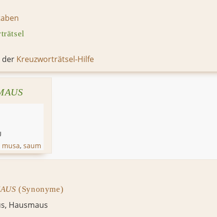
taben
rätsel
n der
Kreuzworträtsel-Hilfe
MAUS
U
,
musa
,
saum
AUS
(Synonyme)
us
,
Hausmaus