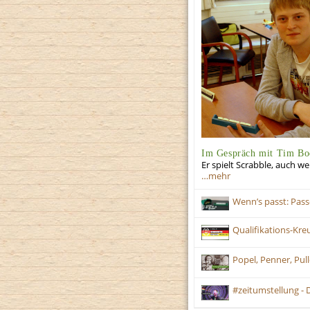
Im Gespräch mit Tim Bo
Er spielt Scrabble, auch w
…mehr
Wenn’s passt: Pass
Qualifikations-Kre
Popel, Penner, Pul
#zeitumstellung - 