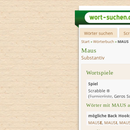
Wörter suchen
Sc
Start
»
Wörterbuch
»
MAUS
Maus
Substantiv
Wortspiele
Spiel
Scrabble ®
(
Turnierliste
,
Geros S
Wörter mit MAUS a
mögliche Back Hook
MAUS
E
,
MAUS
I
,
MAU