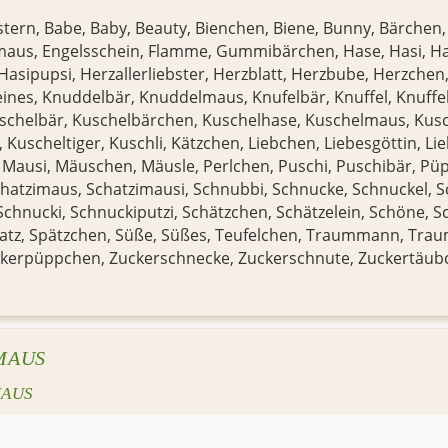
stern
,
Babe
,
Baby
,
Beauty
,
Bienchen
,
Biene
,
Bunny
,
Bärchen
maus
,
Engelsschein
,
Flamme
,
Gummibärchen
,
Hase
,
Hasi
,
Ha
Hasipupsi
,
Herzallerliebster
,
Herzblatt
,
Herzbube
,
Herzchen
eines
,
Knuddelbär
,
Knuddelmaus
,
Knufelbär
,
Knuffel
,
Knuffe
schelbär
,
Kuschelbärchen
,
Kuschelhase
,
Kuschelmaus
,
Kus
,
Kuscheltiger
,
Kuschli
,
Kätzchen
,
Liebchen
,
Liebesgöttin
,
Li
,
Mausi
,
Mäuschen
,
Mäusle
,
Perlchen
,
Puschi
,
Puschibär
,
Pü
hatzimaus
,
Schatzimausi
,
Schnubbi
,
Schnucke
,
Schnuckel
,
S
Schnucki
,
Schnuckiputzi
,
Schätzchen
,
Schätzelein
,
Schöne
,
S
atz
,
Spätzchen
,
Süße
,
Süßes
,
Teufelchen
,
Traummann
,
Trau
ckerpüppchen
,
Zuckerschnecke
,
Zuckerschnute
,
Zuckertäub
MAUS
AUS