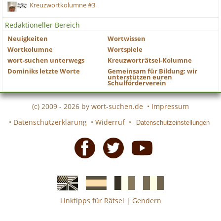
Kreuzwortkolumne #3
Redaktioneller Bereich
Neuigkeiten
Wortwissen
Wortkolumne
Wortspiele
wort-suchen unterwegs
Kreuzworträtsel-Kolumne
Dominiks letzte Worte
Gemeinsam für Bildung: wir
unterstützen euren
Schulförderverein
(c) 2009 - 2026 by
wort-suchen.de
•
Impressum
•
Datenschutzerklärung
•
Widerruf
•
Datenschutzeinstellungen
Facebook
Twitter
Youtube
Linktipps für Rätsel
|
Gendern
Englische
Spanische
französiche
italienische