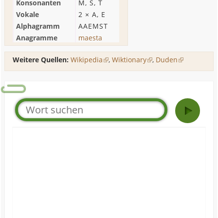
Konsonanten
M
,
S
,
T
Vokale
2 ×
A
,
E
Alphagramm
AAEMST
Anagramme
maesta
Weitere Quellen:
Wikipedia
,
Wiktionary
,
Duden