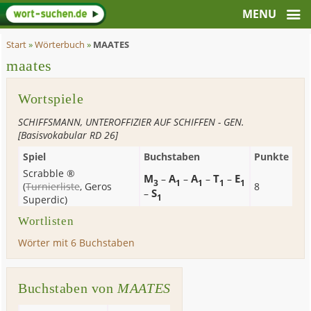
Start
»
Wörterbuch
»
MAATES
maates
Wortspiele
SCHIFFSMANN, UNTEROFFIZIER AUF SCHIFFEN - GEN.
[Basisvokabular RD 26]
Spiel
Buchstaben
Punkte
Scrabble ®
M
A
A
T
E
–
–
–
–
3
1
1
1
1
(
Turnierliste
,
Geros
8
S
–
1
Superdic
)
Wortlisten
Wörter mit 6 Buchstaben
Buchstaben von
MAATES