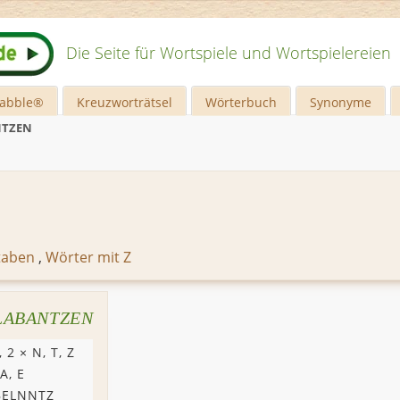
Die Seite für Wortspiele und Wortspielereien
rabble®
Kreuzworträtsel
Wörterbuch
Synonyme
NTZEN
taben
,
Wörter mit Z
LABANTZEN
, 2 ×
N
,
T
,
Z
A
,
E
BELNNTZ