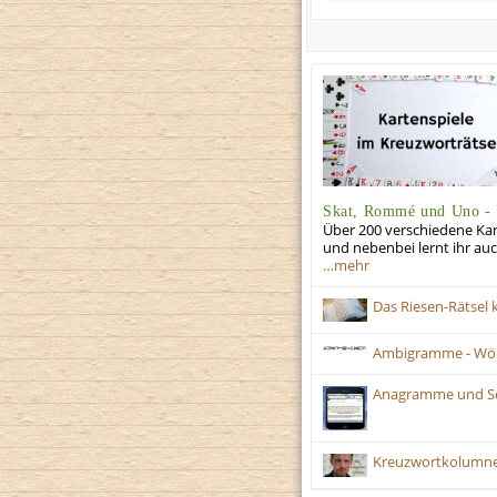
Skat, Rommé und Uno - K
Über 200 verschiedene Kart
und nebenbei lernt ihr auc
…mehr
Das Riesen-Rätsel 
Ambigramme - Wört
Anagramme und Scr
Kreuzwortkolumne 