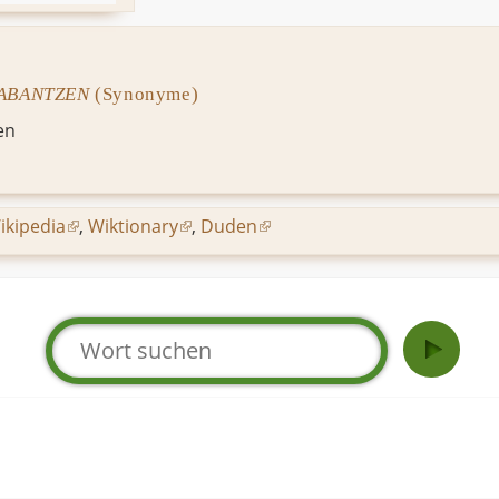
ABANTZEN
(Synonyme)
en
ikipedia
,
Wiktionary
,
Duden