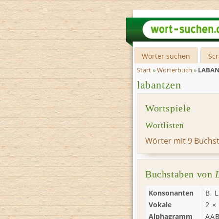
Wörter suchen
Sc
Start
»
Wörterbuch
»
LABA
labantzen
Wortspiele
Wortlisten
Wörter mit 9 Buchs
Buchstaben von
Konsonanten
B
,
L
Vokale
2 ×
Alphagramm
AA