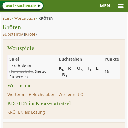
Start
»
Wörterbuch
»
KRÖTEN
Kröten
Substantiv
(
Kröte
)
Wortspiele
Spiel
Buchstaben
Punkte
Scrabble ®
K
R
Ö
T
E
–
–
–
–
4
1
8
1
1
(
Turnierliste
,
Geros
16
N
–
1
Superdic
)
Wortlisten
Wörter mit 6 Buchstaben
,
Wörter mit Ö
KRÖTEN im Kreuzworträtsel
KRÖTEN als Lösung