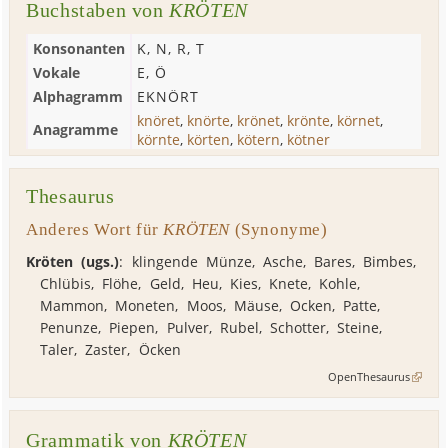
Buchstaben von
KRÖTEN
Konsonanten
K
,
N
,
R
,
T
Vokale
E
,
Ö
Alphagramm
EKNÖRT
knöret
,
knörte
,
krönet
,
krönte
,
körnet
,
Anagramme
körnte
,
körten
,
kötern
,
kötner
Thesaurus
Anderes Wort für
KRÖTEN
(Synonyme)
Kröten (ugs.)
: klingende Münze,
Asche
,
Bares
,
Bimbes
,
Chlübis
,
Flöhe
,
Geld
,
Heu
,
Kies
,
Knete
,
Kohle
,
Mammon
,
Moneten
,
Moos
,
Mäuse
,
Ocken
,
Patte
,
Penunze
,
Piepen
,
Pulver
,
Rubel
,
Schotter
,
Steine
,
Taler
,
Zaster
,
Öcken
OpenThesaurus
Grammatik von
KRÖTEN