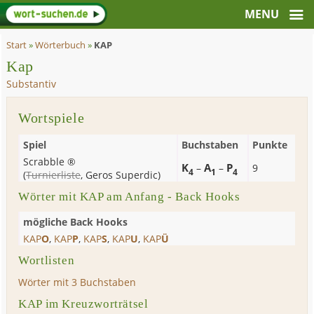
Start
»
Wörterbuch
»
KAP
Kap
Substantiv
Wortspiele
Spiel
Buchstaben
Punkte
Scrabble ®
K
A
P
–
–
9
4
1
4
(
Turnierliste
,
Geros Superdic
)
Wörter mit KAP am Anfang - Back Hooks
mögliche Back Hooks
KAP
O
,
KAP
P
,
KAP
S
,
KAP
U
,
KAP
Ü
Wortlisten
Wörter mit 3 Buchstaben
KAP im Kreuzworträtsel