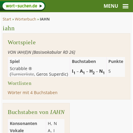
Start
»
Wörterbuch
»
IAHN
iahn
Wortspiele
VON IAH(E)N [Basisvokabular RD 26]
Spiel
Buchstaben
Punkte
Scrabble ®
I
A
H
N
–
–
–
5
1
1
2
1
(
Turnierliste
,
Geros Superdic
)
Wortlisten
Wörter mit 4 Buchstaben
Buchstaben von
IAHN
Konsonanten
H
,
N
Vokale
A
,
I