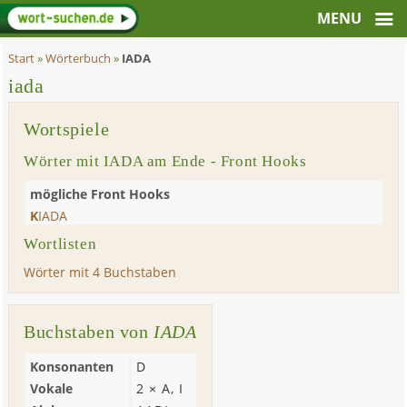
Start
»
Wörterbuch
»
IADA
iada
Wortspiele
Wörter mit IADA am Ende - Front Hooks
mögliche Front Hooks
K
IADA
Wortlisten
Wörter mit 4 Buchstaben
Buchstaben von
IADA
Konsonanten
D
Vokale
2 ×
A
,
I