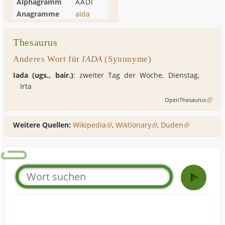
Alphagramm
AADI
Anagramme
aida
Thesaurus
Anderes Wort für
IADA
(Synonyme)
Iada (ugs., bair.)
: zweiter Tag der Woche,
Dienstag
,
Irta
OpenThesaurus
Weitere Quellen:
Wikipedia
,
Wiktionary
,
Duden