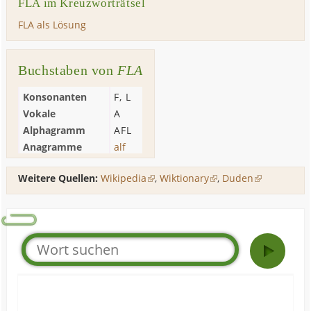
FLA im Kreuzworträtsel
FLA als Lösung
Buchstaben von
FLA
Konsonanten
F
,
L
Vokale
A
Alphagramm
AFL
Anagramme
alf
Weitere Quellen:
Wikipedia
,
Wiktionary
,
Duden