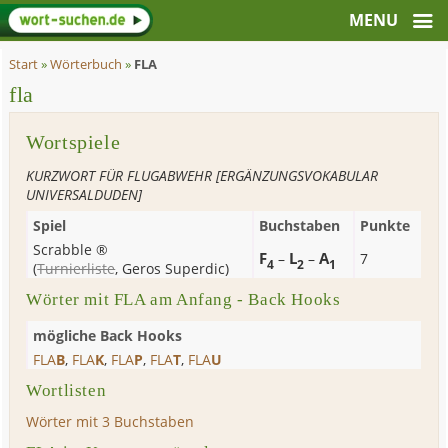
Start
»
Wörterbuch
»
FLA
fla
Wortspiele
KURZWORT FÜR FLUGABWEHR [ERGÄNZUNGSVOKABULAR
UNIVERSALDUDEN]
Spiel
Buchstaben
Punkte
Scrabble ®
F
L
A
–
–
7
4
2
1
(
Turnierliste
,
Geros Superdic
)
Wörter mit FLA am Anfang - Back Hooks
mögliche Back Hooks
FLA
B
,
FLA
K
,
FLA
P
,
FLA
T
,
FLA
U
Wortlisten
Wörter mit 3 Buchstaben