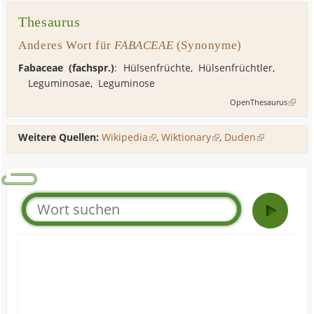
Thesaurus
Anderes Wort für
FABACEAE
(Synonyme)
Fabaceae (fachspr.)
:
Hülsenfrüchte
,
Hülsenfrüchtler
,
Leguminosae
,
Leguminose
OpenThesaurus
Weitere Quellen:
Wikipedia
,
Wiktionary
,
Duden