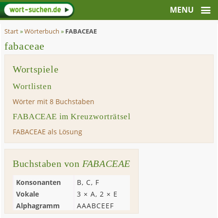
Start
»
Wörterbuch
»
FABACEAE
fabaceae
Wortspiele
Wortlisten
Wörter mit 8 Buchstaben
FABACEAE im Kreuzworträtsel
FABACEAE als Lösung
Buchstaben von
FABACEAE
Konsonanten
B
,
C
,
F
Vokale
3 ×
A
, 2 ×
E
Alphagramm
AAABCEEF