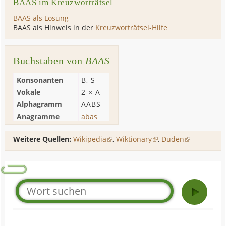
BAAS im Kreuzworträtsel
BAAS als Lösung
BAAS als Hinweis in der
Kreuzworträtsel-Hilfe
Buchstaben von
BAAS
Konsonanten
B
,
S
Vokale
2 ×
A
Alphagramm
AABS
Anagramme
abas
Weitere Quellen:
Wikipedia
,
Wiktionary
,
Duden