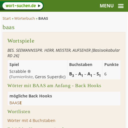
Start
»
Wörterbuch
»
BAAS
baas
Wortspiele
BES. SEEMANNSSPR. HERR, MEISTER, AUFSEHER [Basisvokabular
RD 26]
Spiel
Buchstaben
Punkte
Scrabble ®
B
A
A
S
–
–
–
6
3
1
1
1
(
Turnierliste
,
Geros Superdic
)
Wörter mit BAAS am Anfang - Back Hooks
mögliche Back Hooks
BAAS
E
Wortlisten
Wörter mit 4 Buchstaben