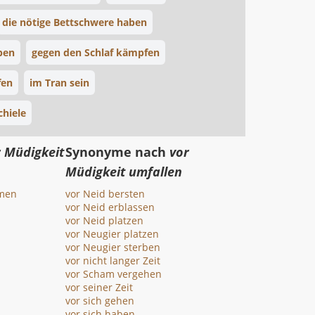
die nötige Bettschwere haben
ben
gegen den Schlaf kämpfen
fen
im Tran sein
chiele
r Müdigkeit
Synonyme nach
vor
Müdigkeit umfallen
men
vor Neid bersten
vor Neid erblassen
vor Neid platzen
vor Neugier platzen
vor Neugier sterben
vor nicht langer Zeit
vor Scham vergehen
vor seiner Zeit
vor sich gehen
vor sich haben