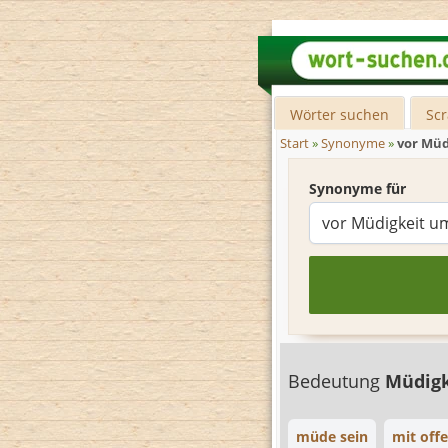
Wörter suchen
Sc
Start
»
Synonyme
»
vor Müd
Synonyme für
Bedeutung
Müdigk
müde sein
mit off