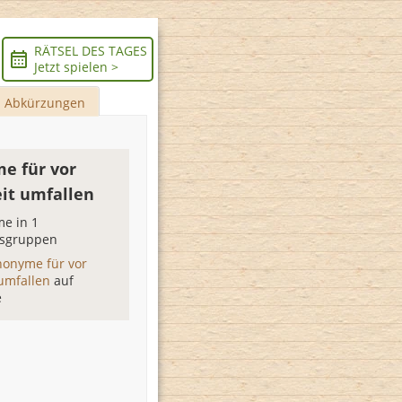
RÄTSEL DES TAGES
Jetzt spielen >
Abkürzungen
e für vor
it umfallen
e in 1
sgruppen
nonyme für vor
 umfallen
auf
e