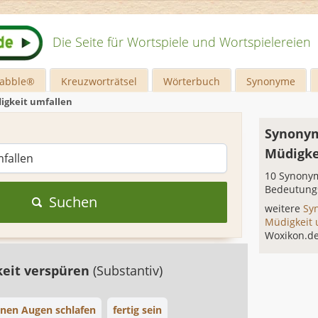
Die Seite für Wortspiele und Wortspielereien
rabble®
Kreuzworträtsel
Wörterbuch
Synonyme
igkeit umfallen
Synonym
Müdigke
10 Synonym
Bedeutung
Suchen
weitere
Sy
Müdigkeit
Woxikon.d
eit verspüren
(Substantiv)
enen Augen schlafen
fertig sein