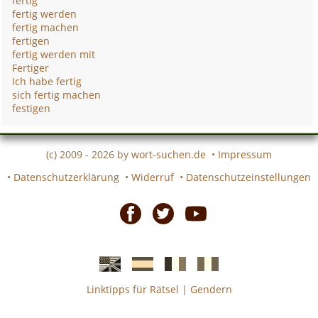
fertig
fertig werden
fertig machen
fertigen
fertig werden mit
Fertiger
Ich habe fertig
sich fertig machen
festigen
(c) 2009 - 2026 by
wort-suchen.de
•
Impressum
•
Datenschutzerklärung
•
Widerruf
•
Datenschutzeinstellungen
Facebook
Twitter
Youtube
Linktipps für Rätsel
|
Gendern
Englische
Spanische
französiche
italienische