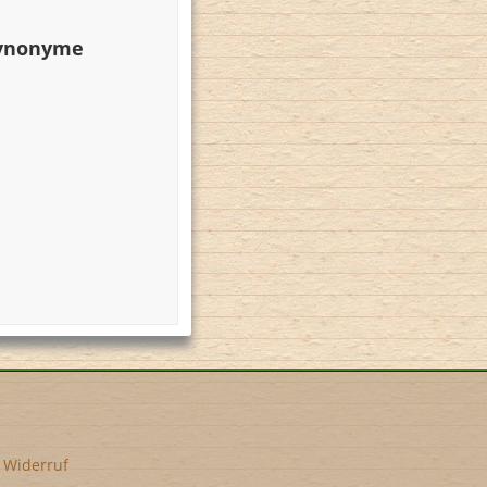
Synonyme
•
Widerruf