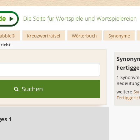
Die Seite für Wortspiele und Wortspielereien
rabble®
Kreuzworträtsel
Wörterbuch
Synonyme
ericht
Synonym
Fertigge
1 Synonyme
Bedeutung
Suchen
weitere
Sy
Fertiggeri
ges 1