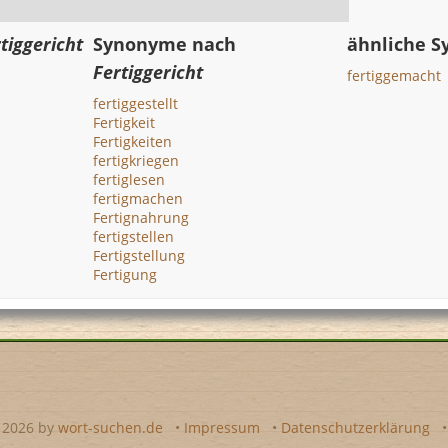
tiggericht
Synonyme nach
ähnliche 
Fertiggericht
fertiggemacht
fertiggestellt
Fertigkeit
Fertigkeiten
fertigkriegen
fertiglesen
fertigmachen
Fertignahrung
fertigstellen
Fertigstellung
Fertigung
- 2026 by
wort-suchen.de
•
Impressum
•
Datenschutzerklärung