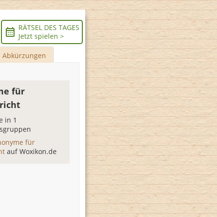
RÄTSEL DES TAGES
Jetzt spielen >
Abkürzungen
e für
richt
 in 1
sgruppen
nonyme für
cht
auf Woxikon.de