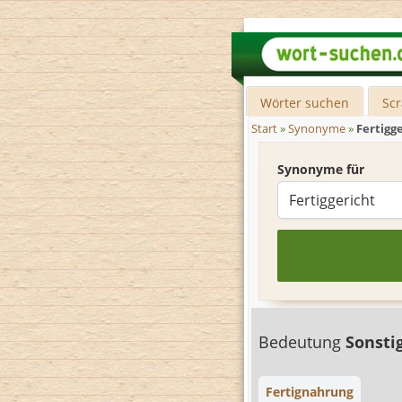
Wörter suchen
Sc
Start
»
Synonyme
»
Fertigg
Synonyme für
Bedeutung
Sonsti
Fertignahrung