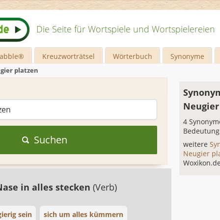
Die Seite für Wortspiele und Wortspielereien
rabble®
Kreuzworträtsel
Wörterbuch
Synonyme
gier platzen
Synonym
Neugier
4 Synonyme
Bedeutung
Suchen
weitere
Sy
Neugier pl
Woxikon.d
Nase in alles stecken
(Verb)
ierig sein
sich um alles kümmern