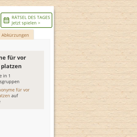
RÄTSEL DES TAGES
Jetzt spielen >
Abkürzungen
e für vor
 platzen
 in 1
sgruppen
nonyme für vor
atzen
auf
e