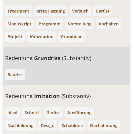
Treatment
erste Fassung
Versuch
Gerüst
Manuskript
Programm
Vorstellung
Vorhaben
Projekt
Konzeption
Grundplan
Bedeutung
Grundriss
(Substantiv)
Bauriss
Bedeutung
Imitation
(Substantiv)
ideal
Schnitt
Gerüst
Ausführung
Nachbildung
Design
Schablone
Nachahmung