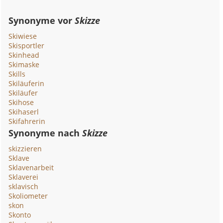
Synonyme vor
Skizze
Skiwiese
Skisportler
Skinhead
Skimaske
Skills
Skiläuferin
Skiläufer
Skihose
Skihaserl
Skifahrerin
Synonyme nach
Skizze
skizzieren
Sklave
Sklavenarbeit
Sklaverei
sklavisch
Skoliometer
skon
Skonto