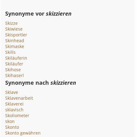
Synonyme vor
skizzieren
Skizze
Skiwiese
Skisportler
Skinhead
Skimaske
Skills
Skiläuferin
Skiläufer
Skihose
Skihaserl
Synonyme nach
skizzieren
Sklave
Sklavenarbeit
Sklaverei
sklavisch
Skoliometer
skon
Skonto
Skonto gewähren