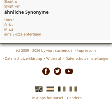
Skontro
Skoptiker
ähnliche Synonyme
Skizze
Strizzi
Mizzi
eine Skizze anfertigen
(c) 2009 - 2026 by
wort-suchen.de
•
Impressum
•
Datenschutzerklärung
•
Widerruf
•
Datenschutzeinstellungen
Facebook
Twitter
Youtube
Linktipps für Rätsel
|
Gendern
Englische
Spanische
französiche
italienische
wort-
wort-
Kreuzworträtsel-
Kreuzworträtsel-